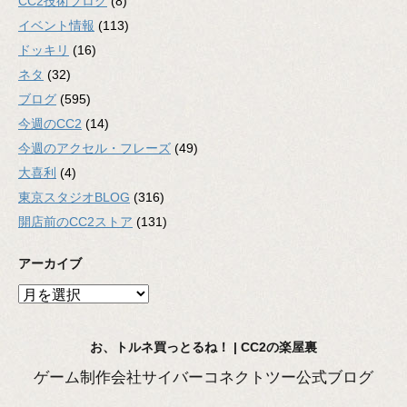
CC2技術ブログ
(8)
イベント情報
(113)
ドッキリ
(16)
ネタ
(32)
ブログ
(595)
今週のCC2
(14)
今週のアクセル・フレーズ
(49)
大喜利
(4)
東京スタジオBLOG
(316)
開店前のCC2ストア
(131)
アーカイブ
ア
ー
カ
お、トルネ買っとるね！ | CC2の楽屋裏
イ
ブ
ゲーム制作会社サイバーコネクトツー公式ブログ