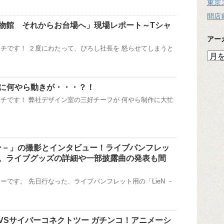
東京
開店
物館 それからお台場へ」現場レポート～Tシャ
アー
チです！ ２度にわたって、ぴろし社長を 怒らせてしまうと
ア
ー
カ
イ
」に何やら動きが・・・？！
ブ
チです！ 弊社デザイン室の三好チーフが 何やら制作に大忙
リアン－」の撮影とインタビュー！ライブパンフレッ
。ライブグッズの詳細や一部披露曲の発表も間
ーです。 先日行なった、ライブパンフレット用の「LieN －
VSサイバーコネクトツー ガチンコ！アニメーシ