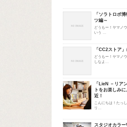
「ソラトロボ博
ツ編～
どうもー！ヤマノウ
いう …
「CC2ストア
どうもー！ヤマノウ
しなよ…
「LieN －
トをお楽しみに
近！
こんにちは！たっし
リ…
スタジオカラー