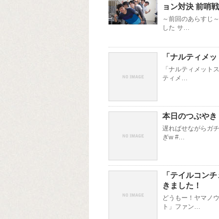
ョン対決 前哨戦
～前回のあらすじ～
した サ…
「ナルティメッ
「ナルティメットス
ティメ…
本日のつぶやき
遅ればせながらガ
ぎw #…
「テイルコンチ
きました！
どうもー！ヤマノウ
ト」ファン…