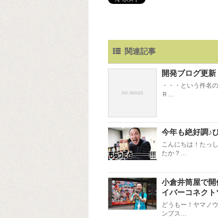
関連記事
開発ブログ更新
・・・という件名の
Ｒ…
今年も絶好調♪
こんにちは！たっし
たか？…
小倉井筒屋で開
イバーコネクト
どうもー！ヤマノウ
ンプス…