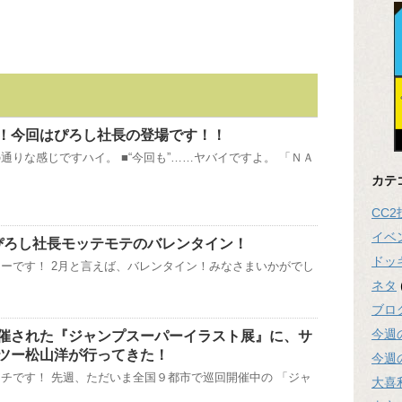
！今回はぴろし社長の登場です！！
通りな感じですハイ。 ■“今回も”……ヤバイですよ。 「ＮＡ
カテ
CC
イベ
ぴろし社長モッテモテのバレンタイン！
ドッ
ーです！ 2月と言えば、バレンタイン！みなさまいかがでし
ネタ
ブロ
今週
催された『ジャンプスーパーイラスト展』に、サ
ツー松山洋が行ってきた！
今週
チです！ 先週、ただいま全国９都市で巡回開催中の 「ジャ
大喜