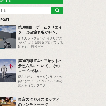
購読する
 POST
第008回：ゲームクリエイ
ターは破壊表現が好き。
皆さんボンジョルノ(イタリアの
あいさつ)！ 乱読派プログラマ親
泊です。 現代ゲー…
第007回UE4のアセットの
参照方法について、その
ロードの違い
皆さんボンジュール(フランスの
あいさつ)！ ランダムのスペルが
覚えられないプログ…
東京スタジオスタッフと
のランチトーーク