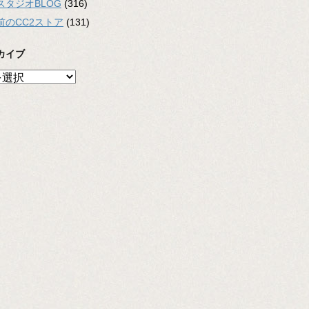
スタジオBLOG
(316)
前のCC2ストア
(131)
カイブ