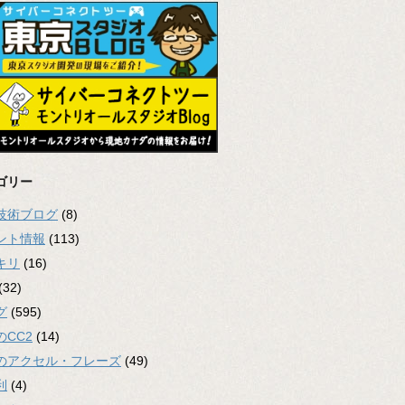
ゴリー
2技術ブログ
(8)
ント情報
(113)
キリ
(16)
(32)
グ
(595)
のCC2
(14)
のアクセル・フレーズ
(49)
利
(4)