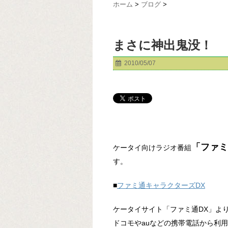
ホーム
>
ブログ
>
まさに神出鬼没！
2010/05/07
「ファミ
ケータイ向けラジオ番組
す。
■
ファミ通キャラクターズDX
ケータイサイト「ファミ通DX」よ
ドコモやauなどの携帯電話から利