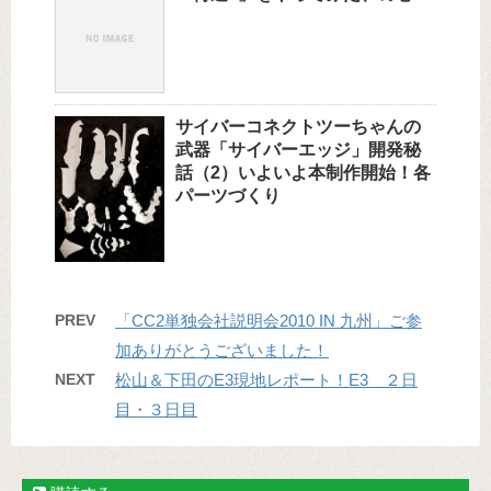
サイバーコネクトツーちゃんの
武器「サイバーエッジ」開発秘
話（2）いよいよ本制作開始！各
パーツづくり
PREV
「CC2単独会社説明会2010 IN 九州」ご参
加ありがとうございました！
NEXT
松山＆下田のE3現地レポート！E3 ２日
目・３日目