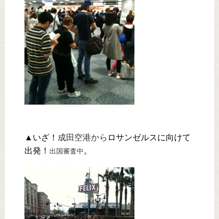
▲いざ！
成田空港から
ロサンゼルスに向けて
出発！
。
出国審査中