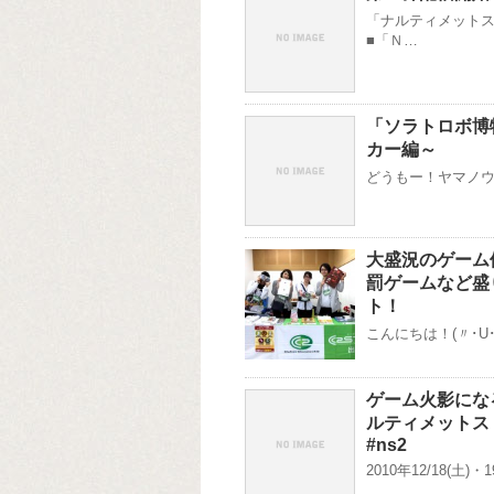
「ナルティメット
■「Ｎ…
「ソラトロボ博
カー編～
どうもー！ヤマノウチ
大盛況のゲーム
罰ゲームなど盛り
ト！
こんにちは！(〃･U
ゲーム火影にな
ルティメットス
#ns2
2010年12/18(土