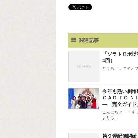
関連記事
「ソラトロボ博
4回）
どうもー！ヤマノウチ
今年も熱い劇場
ＯＡＤ ＴＯ 
— 完全ガイド
こんにちはー！ す
よりも…
第９弾配信開始