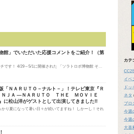
物館」でいただいた応援コメントをご紹介！（第
カテ
です！ 4/29～5/1に開催された 「ソラトロボ博物館 そ…
CC
イベ
ドッ
版「ＮＡＲＵＴＯ－ナルト－」！テレビ東京『Ｒ
ＮＩＮＪＡ —ＮＡＲＵＴＯ ＴＨＥ ＭＯＶＩＥ
ネタ
』に松山洋がゲストとして出演してきました!!
ブロ
っかり夏になって暑い日々が続いてますね！ しかーし！それ
今週
今週
大喜
！