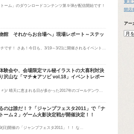
東京
ストーム」のダウンロードコンテンツ第９弾が配信開始です！
開店
アー
ア
物館 それからお台場へ」現場レポート～ステッ
ー
カ
です！ さあ！今日も、3/19～3/21に開催されるイベント…
イ
ブ
体験会や、会場限定マル秘イラストの大喜利対決
沢山な「マチ★アソビ vol.18」イベントレポー
･〃)ﾉ 晴天に恵まれる日が多かった2017年のゴールデンウ…
るのは誰だ！？「ジャンプフェスタ2011」で「ナ
トーム２」ゲーム火影決定戦が開催決定！！
)・19(日)開催の「ジャンプフェスタ2011」！！ な…