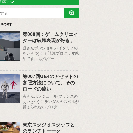
購読する
 POST
第008回：ゲームクリエイ
ターは破壊表現が好き。
皆さんボンジョルノ(イタリアの
あいさつ)！ 乱読派プログラマ親
泊です。 現代ゲー…
第007回UE4のアセットの
参照方法について、その
ロードの違い
皆さんボンジュール(フランスの
あいさつ)！ ランダムのスペルが
覚えられないプログ…
東京スタジオスタッフと
のランチトーーク