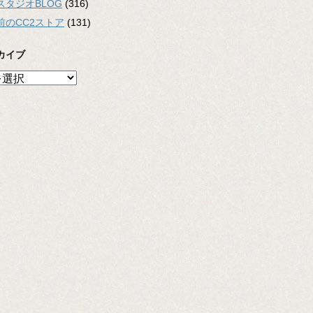
スタジオBLOG
(316)
前のCC2ストア
(131)
カイブ