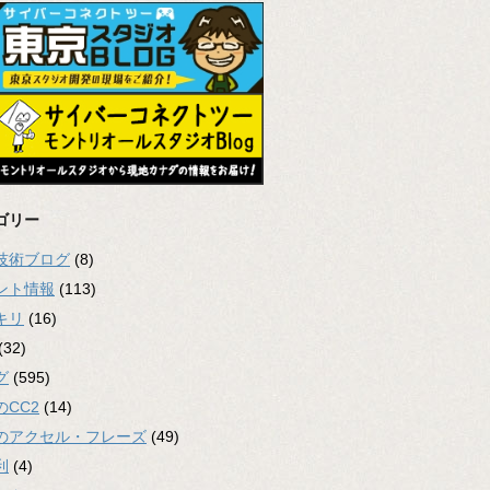
ゴリー
2技術ブログ
(8)
ント情報
(113)
キリ
(16)
(32)
グ
(595)
のCC2
(14)
のアクセル・フレーズ
(49)
利
(4)