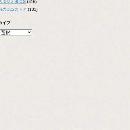
スタジオBLOG
(316)
前のCC2ストア
(131)
カイブ