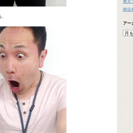
東京
開店
る、
アー
ア
ー
カ
イ
ブ