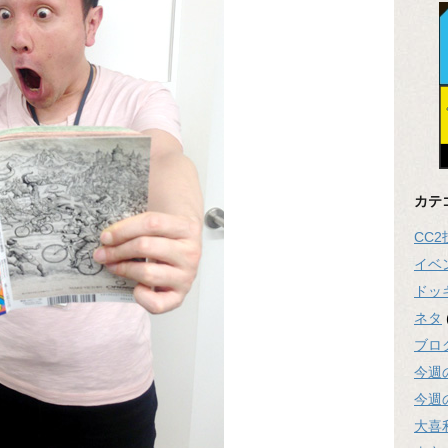
カテ
CC
イベ
ドッ
ネタ
ブロ
今週
今週
大喜