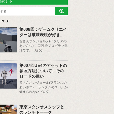
購読する
 POST
第008回：ゲームクリエイ
ターは破壊表現が好き。
皆さんボンジョルノ(イタリアの
あいさつ)！ 乱読派プログラマ親
泊です。 現代ゲー…
第007回UE4のアセットの
参照方法について、その
ロードの違い
皆さんボンジュール(フランスの
あいさつ)！ ランダムのスペルが
覚えられないプログ…
東京スタジオスタッフと
のランチトーーク