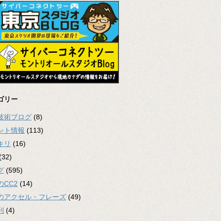
ゴリー
2技術ブログ
(8)
ント情報
(113)
キリ
(16)
(32)
グ
(595)
のCC2
(14)
のアクセル・フレーズ
(49)
利
(4)