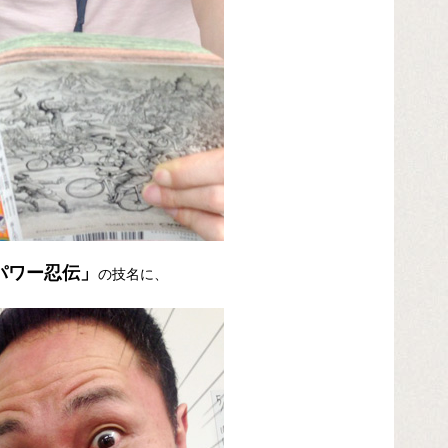
パワー忍伝」
の技名に、