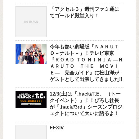
「アクセル３」週刊ファミ通に
てゴールド殿堂入り！
今年も熱い劇場版「ＮＡＲＵＴ
Ｏ－ナルト－」！テレビ東京
『ＲＯＡＤ ＴＯ ＮＩＮＪＡ —Ｎ
ＡＲＵＴＯ ＴＨＥ ＭＯＶＩ
Ｅ— 完全ガイド』に松山洋が
ゲストとして出演してきました!!
12/3(土)は『.hack//T.E. （トー
クイベント）』！！ぴろし社長
が「.hack//3rd」シーズンプロジ
ェクトについて大いに語るよ！
FFXIV