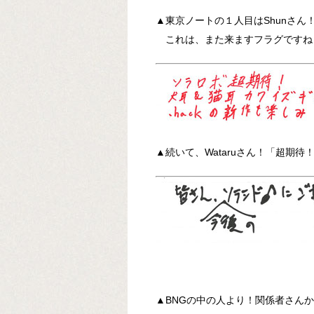
▲東京ノートの１人目はShunさん
これは、また来ますフラグですね
▲続いて、Wataruさん！「超期
▲BNGの中の人より！関係者さん