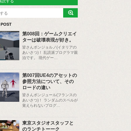
購読する
 POST
第008回：ゲームクリエイ
ターは破壊表現が好き。
皆さんボンジョルノ(イタリアの
あいさつ)！ 乱読派プログラマ親
泊です。 現代ゲー…
第007回UE4のアセットの
参照方法について、その
ロードの違い
皆さんボンジュール(フランスの
あいさつ)！ ランダムのスペルが
覚えられないプログ…
東京スタジオスタッフと
のランチトーーク