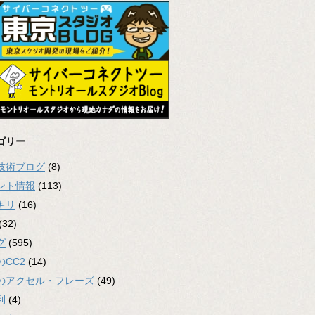
ゴリー
2技術ブログ
(8)
ント情報
(113)
キリ
(16)
(32)
グ
(595)
のCC2
(14)
のアクセル・フレーズ
(49)
利
(4)