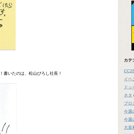
カテ
CC
！書いたのは、松山ぴろし社長！
イベ
ドッ
ネタ
ブロ
今週
今週
大喜