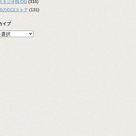
スタジオBLOG
(316)
前のCC2ストア
(131)
カイブ