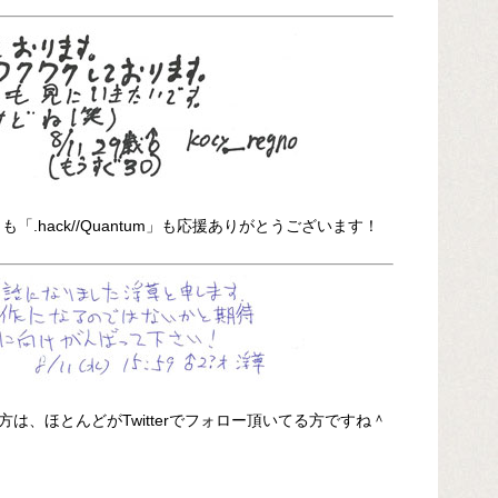
」も「.hack//Quantum」も応援ありがとうございます！
は、ほとんどがTwitterでフォロー頂いてる方ですね＾