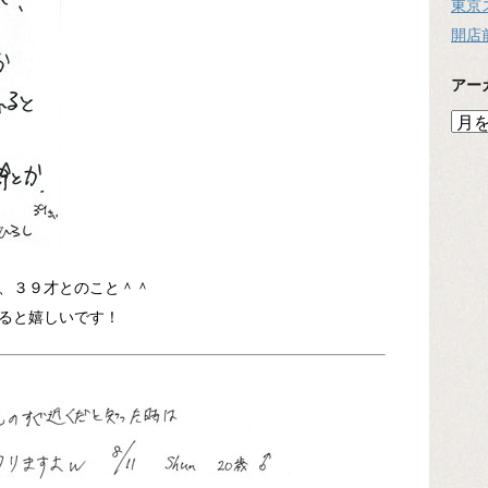
東京
開店
アー
ア
ー
カ
イ
ブ
、３９才とのこと＾＾
ると嬉しいです！