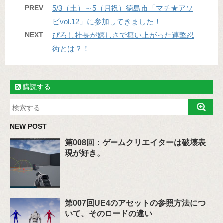
PREV
5/3（土）～5（月祝）徳島市「マチ★アソ
ビvol.12」に参加してきました！
NEXT
ぴろし社長が嬉しさで舞い上がった連撃忍
術とは？！
購読する
NEW POST
第008回：ゲームクリエイターは破壊表
現が好き。
第007回UE4のアセットの参照方法につ
いて、そのロードの違い