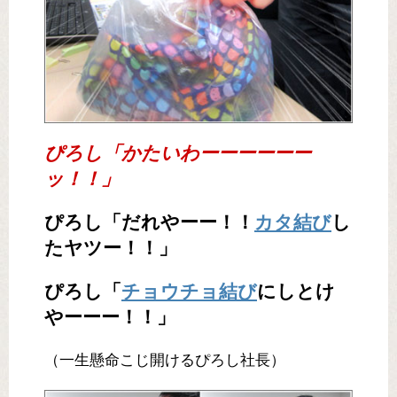
ぴろし「かたいわーーーーーー
ッ！！」
ぴろし「だれやーー！！
カタ結び
し
たヤツー！！」
ぴろし「
チョウチョ結び
にしとけ
やーーー！！」
（一生懸命こじ開けるぴろし社長）