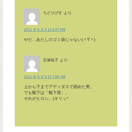
ろどりげす
より:
2011 年 9 月 5 日 6:47 PM
やだ…あたしのゴミ袋じゃない(〃∇〃)
石塚祐子
より:
2011 年 9 月 6 日 7:06 AM
上から下までアディダスで固めた男。
でも靴下は「靴下屋」。
それがヒロシ。(キリッ*