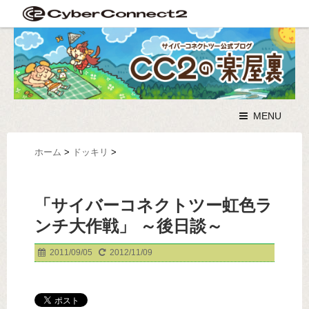
MENU
ホーム
>
ドッキリ
>
「サイバーコネクトツー虹色ラ
ンチ大作戦」 ～後日談～
2011/09/05
2012/11/09