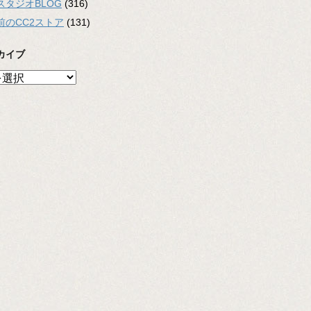
スタジオBLOG
(316)
前のCC2ストア
(131)
カイブ