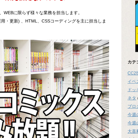
、WEBに限らず様々な業務を担当します。
用・更新) 、HTML、CSSコーディングを主に担当しま
カテ
CC
イベ
ドッ
ネタ
ブロ
今週
今週
大喜