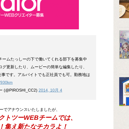
伝チームたっしーの下で働いてくれる部下を募集中
ブログ更新したり、ムービーの簡単な編集したり、
仕事です。アルバイトでも正社員でも可。勤務地は
yf930km
@PIROSHI_CC2)
2014, 10月 4
ーでアナウンスいたしましたが、
クトツーWEBチームでは、
！集え新たなチカラよ！