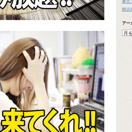
東京
開店
アー
ア
ー
カ
イ
ブ