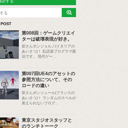
購読する
 POST
第008回：ゲームクリエイ
ターは破壊表現が好き。
皆さんボンジョルノ(イタリアの
あいさつ)！ 乱読派プログラマ親
泊です。 現代ゲー…
第007回UE4のアセットの
参照方法について、その
ロードの違い
皆さんボンジュール(フランスの
あいさつ)！ ランダムのスペルが
覚えられないプログ…
東京スタジオスタッフと
のランチトーーク