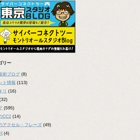
ゴリー
2技術ブログ
(8)
ント情報
(113)
キリ
(16)
(32)
グ
(595)
のCC2
(14)
のアクセル・フレーズ
(49)
利
(4)