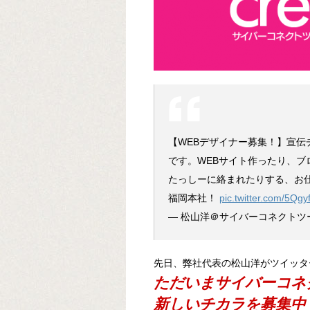
【WEBデザイナー募集！】宣
です。WEBサイト作ったり、
たっしーに絡まれたりする、お
福岡本社！
pic.twitter.com/5Qg
— 松山洋＠サイバーコネクトツー (
先日、弊社代表の松山洋がツイッタ
ただいまサイバーコネ
新しいチカラを募集中