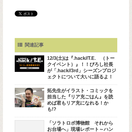
関連記事
12/3(土)は『.hack//T.E. （トー
クイベント）』！！ぴろし社長
が「.hack//3rd」シーズンプロジ
ェクトについて大いに語るよ！
拓先生がイラスト・コミックを
担当した『リア充ごはん』を読
めば君もリア充になれる！か
も!?
「ソラトロボ博物館 それから
お台場へ」現場レポート～ハン