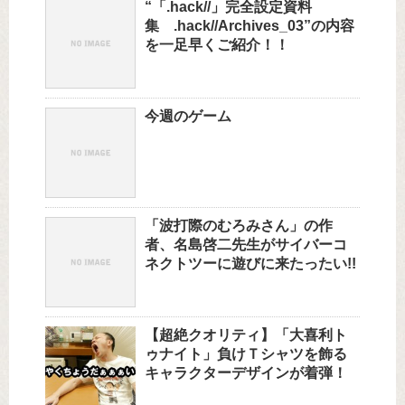
“「.hack//」完全設定資料
集 .hack//Archives_03”の内容
を一足早くご紹介！！
今週のゲーム
「波打際のむろみさん」の作
者、名島啓二先生がサイバーコ
ネクトツーに遊びに来たったい!!
【超絶クオリティ】「大喜利ト
ゥナイト」負けＴシャツを飾る
キャラクターデザインが着弾！