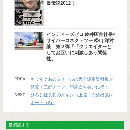
長伝説2012！
インディーズゼロ 鈴井匡伸社長×
サイバーコネクトツー 松山 洋対
談 第２弾「「クリエイターと
してお互いに刺激しあう関係
性」
PREV
もうすぐあのタイトルの完全設定資料集が
発売！三好チーフ、印刷立ち会いに行く
NEXT
ぴろし社長初のメキシコ上陸！海外出張レ
ポート（2）
購読する