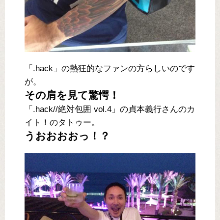
「.hack」の熱狂的なファンの方らしいのです
が。
その肩を見て驚愕！
「.hack//絶対包囲 vol.4」の貞本義行さんのカ
イト！のタトゥー。
うおおおおっ！？