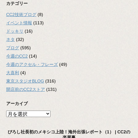
カテゴリー
CC2技術ブログ
(8)
イベント情報
(113)
ドッキリ
(16)
ネタ
(32)
ブログ
(595)
今週のCC2
(14)
今週のアクセル・フレーズ
(49)
大喜利
(4)
東京スタジオBLOG
(316)
開店前のCC2ストア
(131)
アーカイブ
ア
ー
カ
ぴろし社長初のメキシコ上陸！海外出張レポート（1） | CC2の
イ
楽屋裏