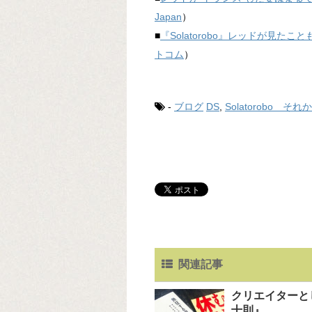
Japan
）
■
『Solatorobo』レッドが見
トコム
）
-
ブログ
DS
,
Solatorobo そ
関連記事
クリエイターと
十則』