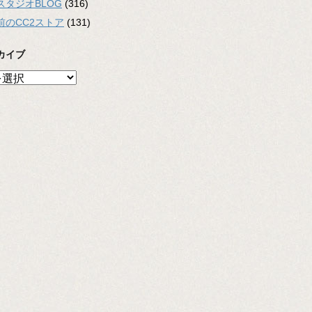
スタジオBLOG
(316)
前のCC2ストア
(131)
カイブ