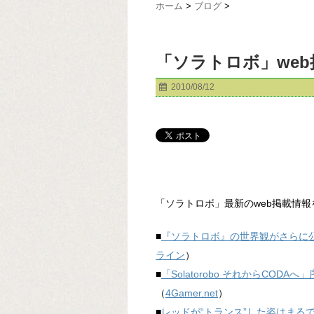
ホーム
>
ブログ
>
「ソラトロボ」we
2010/08/12
「ソラトロボ」最新のweb掲載情
■
『ソラトロボ』の世界観がさらに
ライン
）
■
「Solatorobo それからCO
（
4Gamer.net
）
■
レッドが“トランス”した姿はまるで…!