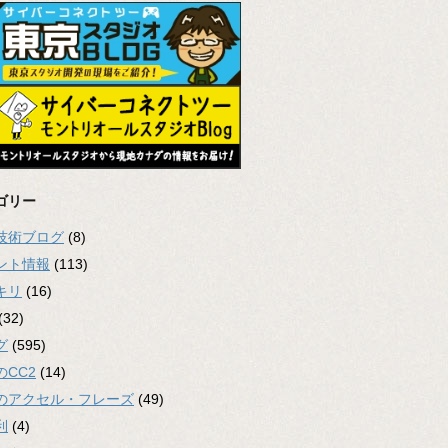
ゴリー
2技術ブログ
(8)
ント情報
(113)
キリ
(16)
(32)
グ
(595)
のCC2
(14)
のアクセル・フレーズ
(49)
利
(4)