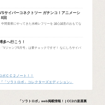
VSサイバーコネクトツー ガチンコ！アニメーシ
 8回
 中間査察にやってきた水崎レフリーを 誠心誠意のおもてな
博多へ行こう！
「Vジャンプ6月号」は要チェックですぞ！ なにしろサイバ
ロボＣＣ２ノート！！
 『「ソラトロボ」コレクターズエディション』
「ソラトロボ」web掲載情報！ | CC2の楽屋裏