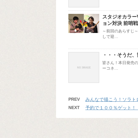
スタジオカラー
ョン対決 前哨戦
～前回のあらすじ～
しで迎…
・・・そうだ、
皆さん！本日発売の
ーコネ…
PREV
みんなで描こう！ソラト
NEXT
予約で１００％ゲット！