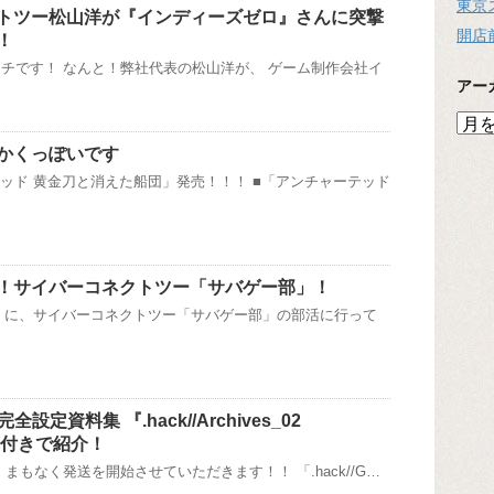
東京
トツー松山洋が『インディーズゼロ』さんに突撃
開店
！
チです！ なんと！弊社代表の松山洋が、 ゲーム制作会社イ
アー
ア
ー
かくっぽいです
カ
テッド 黄金刀と消えた船団」発売！！！ ■「アンチャーテッド
イ
ブ
！サイバーコネクトツー「サバゲー部」！
（日）に、サイバーコネクトツー「サバゲー部」の部活に行って
.」完全設定資料集 『.hack//Archives_02
真付きで紹介！
まもなく発送を開始させていただきます！！ 「.hack//G…