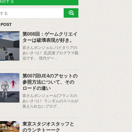
購読する
 POST
第008回：ゲームクリエイ
ターは破壊表現が好き。
皆さんボンジョルノ(イタリアの
あいさつ)！ 乱読派プログラマ親
泊です。 現代ゲー…
第007回UE4のアセットの
参照方法について、その
ロードの違い
皆さんボンジュール(フランスの
あいさつ)！ ランダムのスペルが
覚えられないプログ…
東京スタジオスタッフと
のランチトーーク