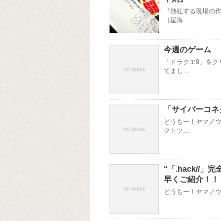
『熱狂する現場の作
（星海…
今週のゲーム
「ドラクエ9」をク
てまし…
「サイバーコネ
どうもー！ヤマノウ
クトツ…
“「.hack//」
早くご紹介！！
どうもー！ヤマノウチ