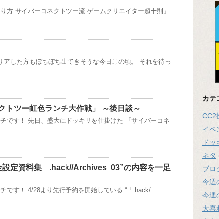
り方 サイバーコネクトツー流 ゲームクリエイター超十則』
リアした方もぼちぼち出てきそうな今日この頃。 それを待っ
カテ
クトツー虹色ランチ大作戦」 ～後日談～
CC
チです！ 先日、盛大にドッキリを仕掛けた 「サイバーコネ
イベ
ドッ
ネタ
完全設定資料集 .hack//Archives_03”の内容を一足
ブロ
今週
です！ 4/28より先行予約を開始している “「.hack/…
今週
大喜