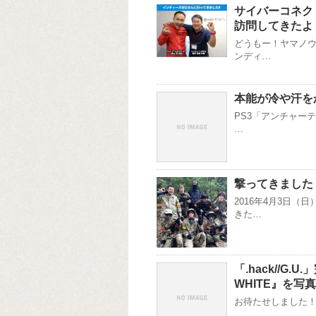
サイバーコネク
訪問してきたよ
どうもー！ヤマノウ
ンディ…
本能が冷や汗を
PS3「アンチャー
…
撃ってきました
2016年4月3日
きた…
「.hack//G.U
WHITE』を写
お待たせしました！ 