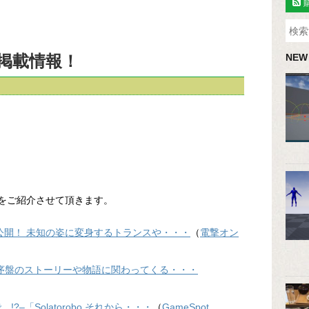
b掲載情報！
NEW
報をご紹介させて頂きます。
公開！ 未知の姿に変身するトランスや・・・
（
電撃オン
DAへ」序盤のストーリーや物語に関わってくる・・・
?–「Solatorobo それから・・・
（
GameSpot