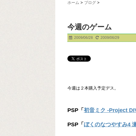
ホーム
>
ブログ
>
今週のゲーム
2009/06/28
2009/06/29
今週は２本購入予定デス。
PSP「
初音ミク -Project DI
PSP「
ぼくのなつやすみ4