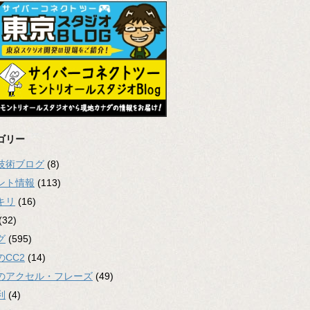
ゴリー
2技術ブログ
(8)
ント情報
(113)
キリ
(16)
(32)
グ
(595)
のCC2
(14)
のアクセル・フレーズ
(49)
利
(4)