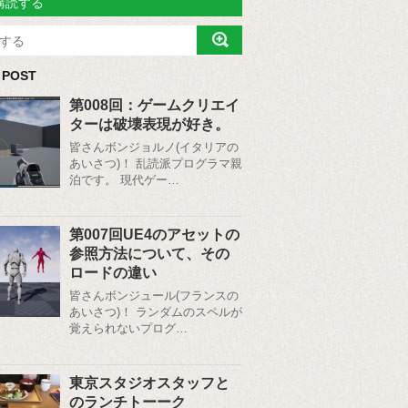
購読する
 POST
第008回：ゲームクリエイ
ターは破壊表現が好き。
皆さんボンジョルノ(イタリアの
あいさつ)！ 乱読派プログラマ親
泊です。 現代ゲー…
第007回UE4のアセットの
参照方法について、その
ロードの違い
皆さんボンジュール(フランスの
あいさつ)！ ランダムのスペルが
覚えられないプログ…
東京スタジオスタッフと
のランチトーーク