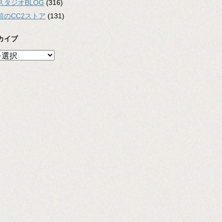
スタジオBLOG
(316)
前のCC2ストア
(131)
カイブ