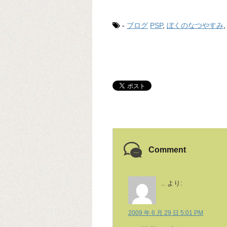
-
ブログ
PSP
,
ぼくのなつやすみ
Comment
..
より:
2009 年 6 月 29 日 5:01 PM