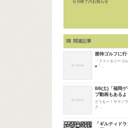
セガ終了のお知らせ
関連記事
接待ゴルフに行
「ファンタジーゴル
■「…
8/6(土)「福
ブ動画もあるよ
どうもー！ヤマノウ
ク…
「ギルティドラ