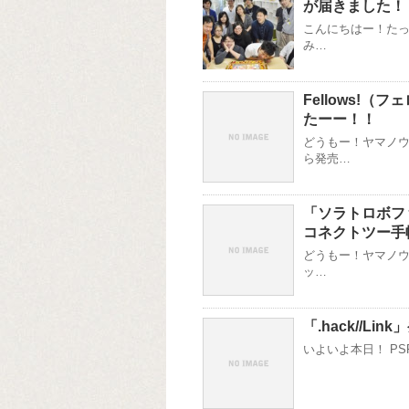
が届きました！
こんにちはー！たっ
み…
Fellows!
たーー！！
どうもー！ヤマノウ
ら発売…
「ソラトロボフ
コネクトツー手
どうもー！ヤマノウ
ッ…
「.hack//Li
いよいよ本日！ PSP