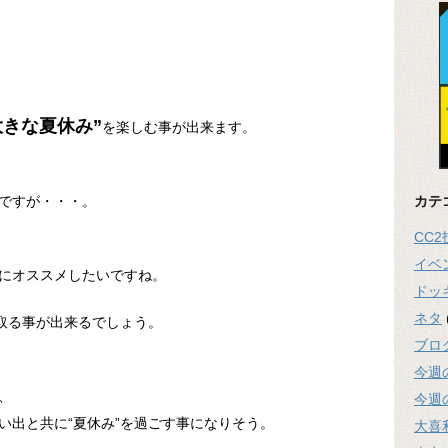
！
大きな夏休み”
を楽しむ事が出来ます。
カテ
ですが・・・。
CC
イベ
にオススメしたいですね。
ドッ
ネタ
じ取る事が出来るでしょう。
ブロ
今週
、
今週
い出と共に“夏休み”を過ごす事になりそう。
大喜