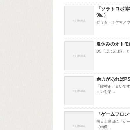
「ソラトロボ博
9回）
どうもー！ヤマノウチ
夏休みのオトモ
DS「ぷよぷよ7」とPS
余力があればP
「朧村正」良いです
ョンを楽…
「ゲームフロン
明日土曜日に「ゲー
（画像…