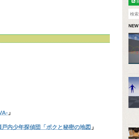
NEW
VA-
」
 瀬戸内少年探偵団「ボクと秘密の地図
」