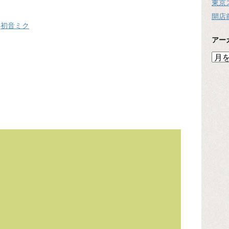
東京
開店
,
初音ミク
アー
ア
ー
カ
イ
ブ