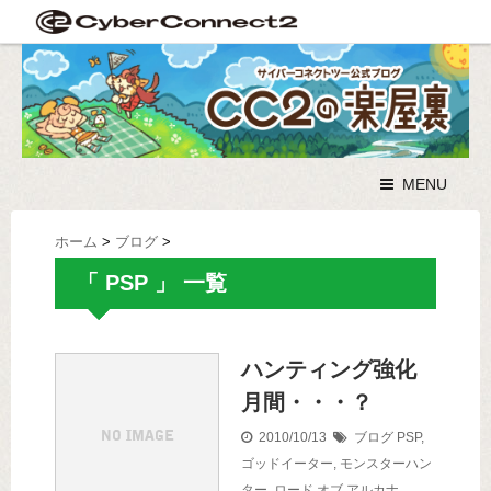
MENU
ホーム
>
ブログ
>
「 PSP 」 一覧
ハンティング強化
月間・・・？
2010/10/13
ブログ
PSP
,
ゴッドイーター
,
モンスターハン
ター
,
ロード オブ アルカナ