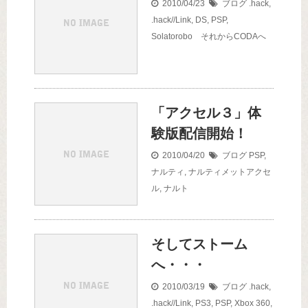
2010/04/23
ブログ
.hack
,
.hack//Link
,
DS
,
PSP
,
Solatorobo それからCODAへ
「アクセル３」体
験版配信開始！
2010/04/20
ブログ
PSP
,
ナルティ
,
ナルティメットアクセ
ル
,
ナルト
そしてストーム
へ・・・
2010/03/19
ブログ
.hack
,
.hack//Link
,
PS3
,
PSP
,
Xbox 360
,