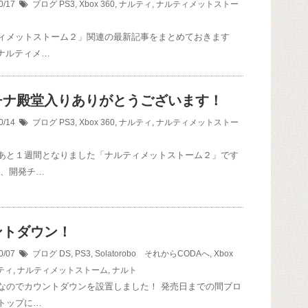
0/17
ブログ
PS3
,
Xbox 360
,
ナルティ
,
ナルティメットストー
ィメットストーム２」関連の最新記事をまとめておきます
『ナルティメ…
チナ殿堂入りありがとうございます！
0/14
ブログ
PS3
,
Xbox 360
,
ナルティ
,
ナルティメットストー
あと１週間となりました「ナルティメットストーム２」です
日、開発チ…
ントダウン！
0/07
ブログ
DS
,
PS3
,
Solatorobo それからCODAへ
,
Xbox
ティ
,
ナルティメットストーム
,
ナルト
なのでカウントダウンを設置しました！ 発売日までの間ブロ
トップに…