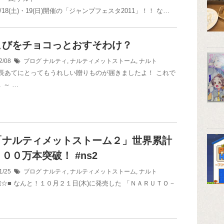
12/18(土)・19(日)開催の「ジャンプフェスタ2011」！！ な…
こびをチョコっとおすそわけ？
2/08
ブログ
ナルティ
,
ナルティメットストーム
,
ナルト
長あてにとってもうれしい贈りものが届きましたよ！ これで
 ～ …
「ナルティメットストーム２」世界累計
００万本突破！ #ns2
1/25
ブログ
ナルティ
,
ナルティメットストーム
,
ナルト
 □☆■ なんと！１０月２１日(木)に発売した 「ＮＡＲＵＴＯ－