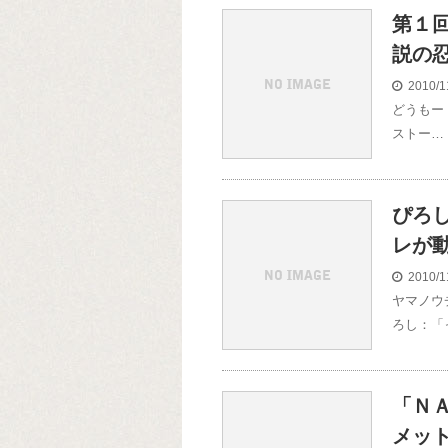
第１回
説の忍
2010/1
どうもー！
ストー…
ぴろ
レが
2010/1
ヤマノウ
ろし：「
「Ｎ
メッ