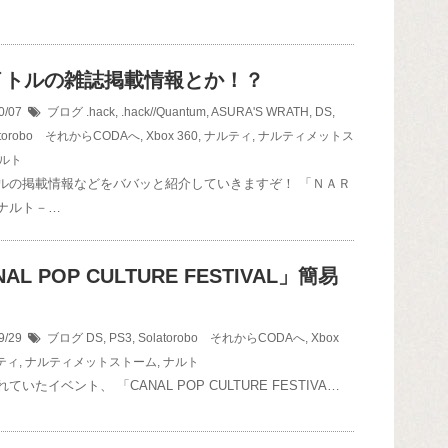
イトルの雑誌掲載情報とか！？
0/07
ブログ
.hack
,
.hack//Quantum
,
ASURA'S WRATH
,
DS
,
atorobo それからCODAへ
,
Xbox 360
,
ナルティ
,
ナルティメットス
ルト
ルの掲載情報などをババッと紹介していきますぞ！ 「ＮＡＲ
ナルト－…
AL POP CULTURE FESTIVAL」簡易
！
9/29
ブログ
DS
,
PS3
,
Solatorobo それからCODAへ
,
Xbox
ティ
,
ナルティメットストーム
,
ナルト
ていたイベント、 「CANAL POP CULTURE FESTIVA…