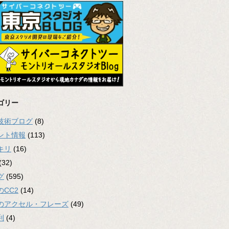
ゴリー
2技術ブログ
(8)
ント情報
(113)
キリ
(16)
(32)
グ
(595)
のCC2
(14)
のアクセル・フレーズ
(49)
利
(4)