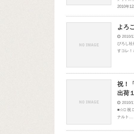
2010年
よろ
2010/1
ぴろし社
すコレ！↓
祝！
出荷１
2010/1
■☆□ 祝
ナルト…