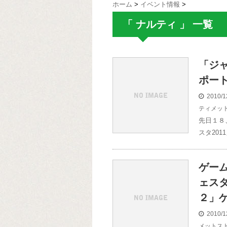
ホーム
>
イベント情報
>
「 ナルティ 」 一覧
「ジャ
ポー
2010/1
ティメッ
先日１８
スタ2011
ゲー
ェスタ
２」ゲ
2010/1
メットス