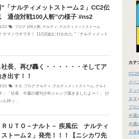
”「ナルティメットストーム２」CC2伝
 通信対戦100人斬”の様子 #ns2
1/15
ブログ
100人斬
,
ナルティ
,
ナルティメットストーム
ヤマノウチです！ 11/12(金)に行われた "「ナルティメット
カテ
し社長、再び轟く・・・・・・そしてア
CC
動き出す！！
イベ
1/10
ネタ
,
ブログ
ナルティ
,
ナルティメットストーム
,
ナルト
ドッ
チ：「社長、今週の週刊少年ジャンプ届きましたよー！」 ぴ
ネタ
っん待っ…
ブロ
今週
今週
ＡＲＵＴＯ－ナルト－ 疾風伝 ナルティ
大喜
トストーム２」発売！！！【ニシカワ先