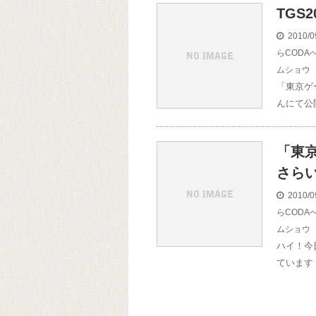
TGS
2010/0
らCODA
ムショウ
「東京ゲ
んにて公
「東京
さら
2010/0
らCODA
ムショウ
ハイ！今
ています