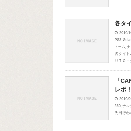
各タ
2010/1
PS3
,
Sol
トーム
,
ナ
各タイト
ＵＴＯ－
「CAN
レポ
2010/0
360
,
ナル
先日行われ