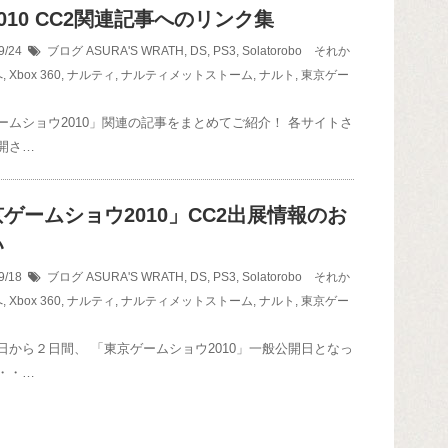
2010 CC2関連記事へのリンク集
9/24
ブログ
ASURA'S WRATH
,
DS
,
PS3
,
Solatorobo それか
へ
,
Xbox 360
,
ナルティ
,
ナルティメットストーム
,
ナルト
,
東京ゲー
ームショウ2010」関連の記事をまとめてご紹介！ 各サイトさ
開さ…
ゲームショウ2010」CC2出展情報のお
い
9/18
ブログ
ASURA'S WRATH
,
DS
,
PS3
,
Solatorobo それか
へ
,
Xbox 360
,
ナルティ
,
ナルティメットストーム
,
ナルト
,
東京ゲー
日から２日間、 「東京ゲームショウ2010」一般公開日となっ
・・…