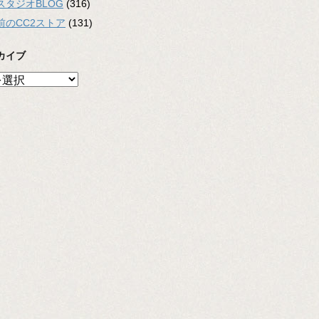
スタジオBLOG
(316)
前のCC2ストア
(131)
カイブ