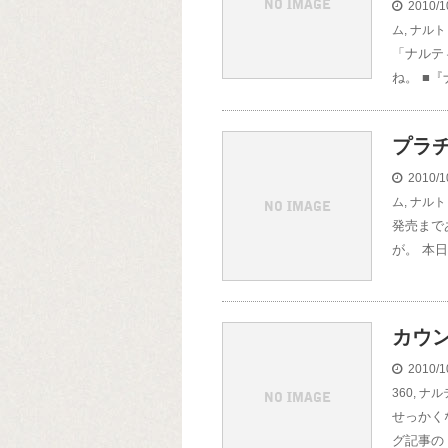
2010/1
ム
,
ナルト
「ナルテ
ね。 ■
プラ
2010/1
ム
,
ナルト
発売まで
が。 本
カウ
2010/1
360
,
ナル
せっかく
グ記事の