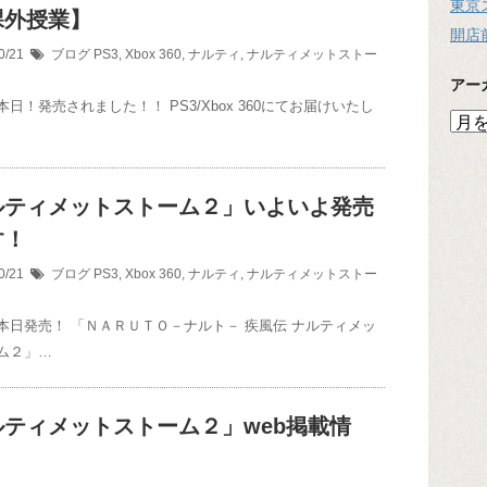
東京
課外授業】
開店
0/21
ブログ
PS3
,
Xbox 360
,
ナルティ
,
ナルティメットストー
アー
日！発売されました！！ PS3/Xbox 360にてお届けいたし
ア
ー
カ
イ
ルティメットストーム２」いよいよ発売
ブ
す！
0/21
ブログ
PS3
,
Xbox 360
,
ナルティ
,
ナルティメットストー
本日発売！ 「ＮＡＲＵＴＯ－ナルト－ 疾風伝 ナルティメッ
ム２」…
ルティメットストーム２」web掲載情