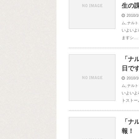
生の
2010/1
ム
,
ナルト
いよいよ本
ますシ…
「ナ
日で
2010/1
ム
,
ナルト
いよいよ
トストー
「ナ
報！