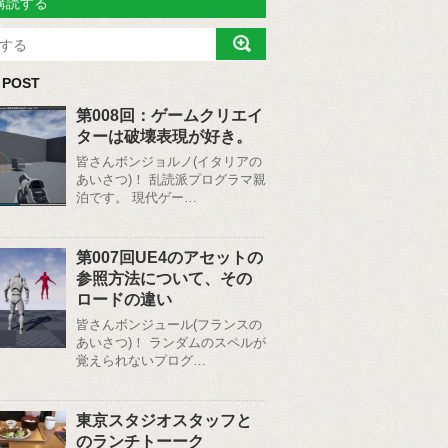
購読する
 POST
第008回：ゲームクリエイ
ターは破壊表現が好き。
皆さんボンジョルノ(イタリアの
あいさつ)！ 乱読派プログラマ親
泊です。 現代ゲー…
第007回UE4のアセットの
参照方法について、その
ロードの違い
皆さんボンジュール(フランスの
あいさつ)！ ランダムのスペルが
覚えられないプログ…
東京スタジオスタッフと
のランチトーーク