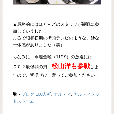
▲最終的にはほとんどのスタッフが観戦に参
加していました！
まるで昭和初期の街頭テレビのような、妙な
一体感がありました（笑）
ちなみに、今週金曜（11/19）の放送には
松山洋も参戦
ＣＣ２最
強
弱の男
しま
すので、皆様ぜひ、奮ってご参加ください！
-
ブログ
100人斬
,
ナルティ
,
ナルティメッ
トストーム