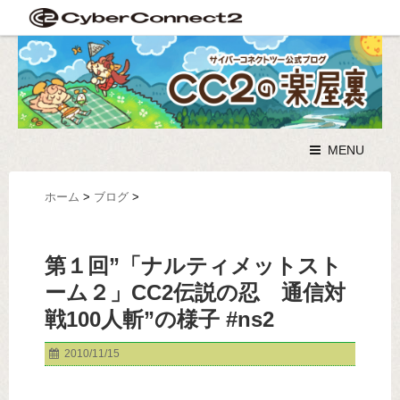
MENU
ホーム
>
ブログ
>
第１回”「ナルティメットスト
ーム２」CC2伝説の忍 通信対
戦100人斬”の様子 #ns2
2010/11/15