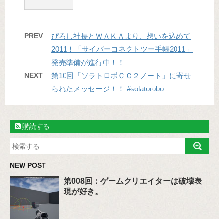
PREV
ぴろし社長とＷＡＫＡより、想いを込めて
2011！「サイバーコネクトツー手帳2011」
発売準備が進行中！！
NEXT
第10回「ソラトロボＣＣ２ノート」に寄せ
られたメッセージ！！ #solatorobo
購読する
NEW POST
第008回：ゲームクリエイターは破壊表
現が好き。