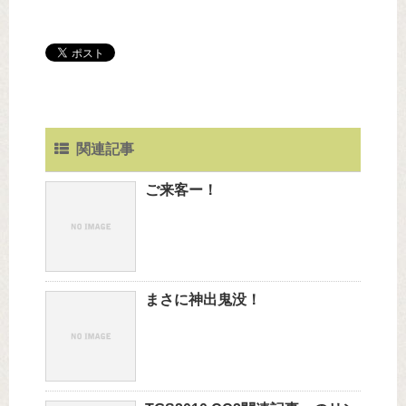
関連記事
ご来客ー！
まさに神出鬼没！