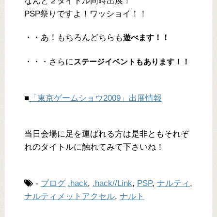
なんと２タイトル同時出展！
PSP祭りですよ！ワッショイ！！
・・あ！もちろんどちらも
遊べます！！
・・・さらに
ステージイベントもあります！！
■
「東京ゲームショウ2009」出展情報
当日会場に足を運ばれる方は是非ともそれぞ
れのタイトルに触れてみて下さいね！
-
ブログ
.hack
,
.hack//Link
,
PSP
,
ナルティ
,
ナルティメットアクセル
,
ナルト