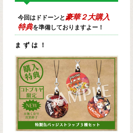
豪華２大購入
今回はドドーンと
特典
を準備しておりますよー！
ま ず は ！