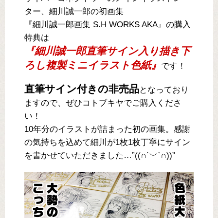
ター、細川誠一郎の初画集
『細川誠一郎画集 S.H WORKS AKA』の購入
特典は
『細川誠一郎直筆サイン入り描き下
ろし複製ミニイラスト色紙』
です！
直筆サイン付きの非売品
となっており
ますので、ぜひコトブキヤでご購入くださ
い！
10年分のイラストが詰まった初の画集。感謝
の気持ちを込めて細川が1枚1枚丁寧にサイン
を書かせていただきました…”((∩´︶`∩))”