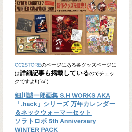
CC2STORE
のページにある各グッズページに
詳細記事も掲載している
は
のでチェッ
クですよ!!(`ω´)
細川誠一郎画集 S.H WORKS AKA
「.hack」シリーズ 万年カレンダー
＆ネックウォーマーセット
ソラトロボ 5th Anniversary
WINTER PACK