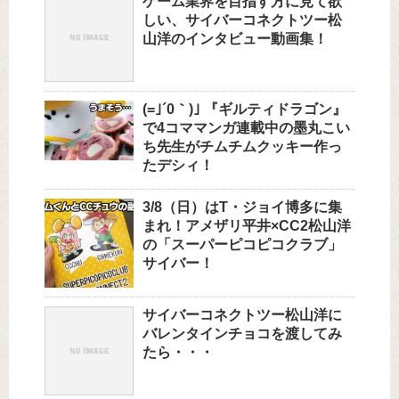
ゲーム業界を目指す方に見て欲
しい、サイバーコネクトツー松
山洋のインタビュー動画集！
(=｣´0｀)｣ 『ギルティドラゴン』
で4コママンガ連載中の墨丸こい
ち先生がチムチムクッキー作っ
たデシィ！
3/8（日）はT・ジョイ博多に集
まれ！アメザリ平井×CC2松山洋
の「スーパーピコピコクラブ」
サイバー！
サイバーコネクトツー松山洋に
バレンタインチョコを渡してみ
たら・・・