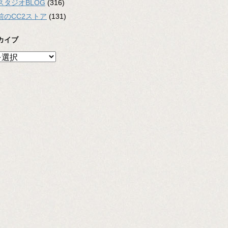
スタジオBLOG
(316)
前のCC2ストア
(131)
カイブ