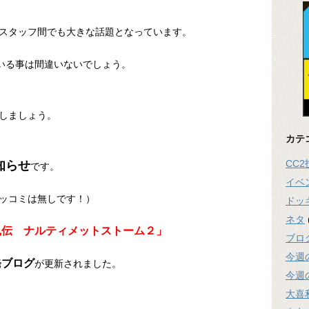
スタッフ間でも大きな話題となっています。
ている事は間違いないでしょう。
しましょう。
カテ
CC
知らせ
です。
イベ
ッコミは無しです！）
ドッ
ネタ
風伝 ナルティメットストーム２」
ブロ
今週
発ブログ
が更新されました。
今週
大喜