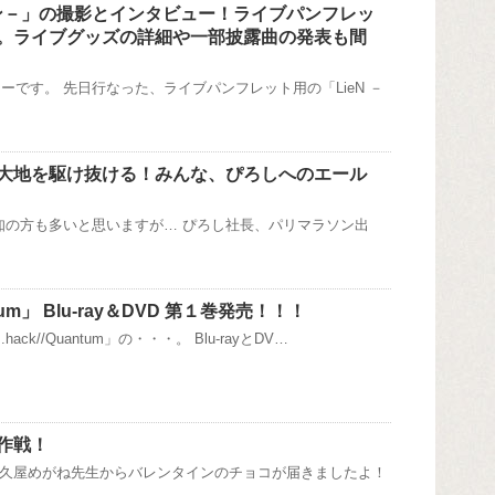
リアン－」の撮影とインタビュー！ライブパンフレッ
。ライブグッズの詳細や一部披露曲の発表も間
ーです。 先日行なった、ライブパンフレット用の「LieN －
大地を駆け抜ける！みんな、ぴろしへのエール
知の方も多いと思いますが… ぴろし社長、パリマラソン出
antum」 Blu-ray＆DVD 第１巻発売！！！
ck//Quantum」の・・・。 Blu-rayとDV…
作戦！
に喜久屋めがね先生からバレンタインのチョコが届きましたよ！