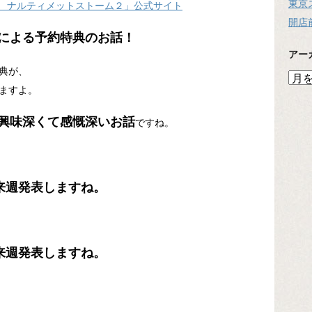
東京
伝 ナルティメットストーム２」公式サイト
開店
による予約特典のお話！
アー
典が、
ア
ますよ。
ー
カ
イ
興味深くて感慨深いお話
ですね。
ブ
来週発表しますね。
来週発表しますね。