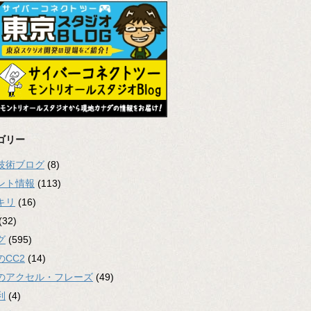
ゴリー
2技術ブログ
(8)
ント情報
(113)
キリ
(16)
(32)
グ
(595)
のCC2
(14)
のアクセル・フレーズ
(49)
利
(4)