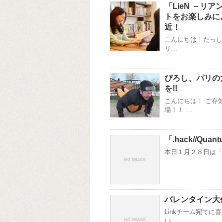
「LieN －
トをお楽しみに
近！
こんにちは！たっし
リ…
ぴろし、パリの
を!!
こんにちは！ ご存
場！！ …
「.hack//Qu
本日１月２８日は「.ha
バレンタイン大
Linkチーム宛て
い…