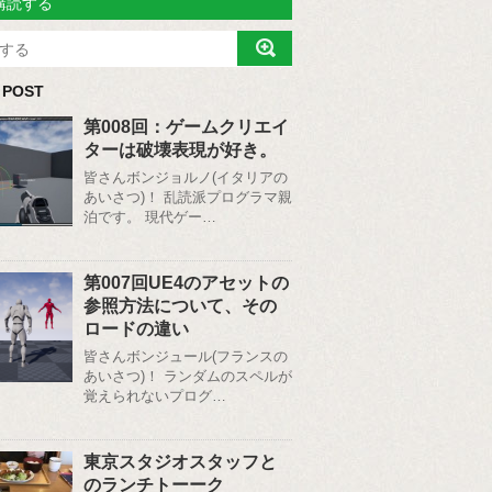
購読する
 POST
第008回：ゲームクリエイ
ターは破壊表現が好き。
皆さんボンジョルノ(イタリアの
あいさつ)！ 乱読派プログラマ親
泊です。 現代ゲー…
第007回UE4のアセットの
参照方法について、その
ロードの違い
皆さんボンジュール(フランスの
あいさつ)！ ランダムのスペルが
覚えられないプログ…
東京スタジオスタッフと
のランチトーーク