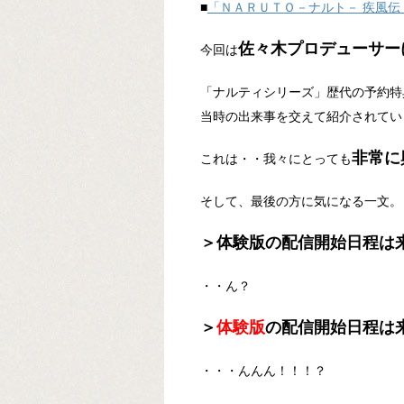
■
「ＮＡＲＵＴＯ－ナルト－ 疾風
佐々木プロデューサー
今回は
「ナルティシリーズ」歴代の予約特
当時の出来事を交えて紹介されてい
非常に
これは・・我々にとっても
そして、最後の方に気になる一文。
＞体験版の配信開始日程は
・・ん？
＞
体験版
の配信開始日程は
・・・んんん！！！？