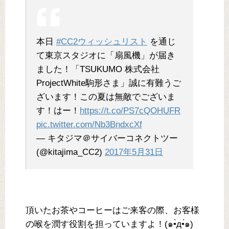
本日
#CC2ウィッシュリスト
を通じ
て東京スタジオに「扇風機」が届き
ました！「TSUKUMO 株式会社
ProjectWhite駒形さま」誠に有難うご
ざいます！この夏は無敵でございま
す！はー！
https://t.co/PS7cQOHUFR
pic.twitter.com/Nb3BndxcXf
— キタジマ＠サイバーコネクトツー
(@kitajima_CC2)
2017年5月31日
頂いたお茶やコーヒーはご来客の際、お客様
の喉を潤す役割を担っていますよ！(๑•̀д•́๑)