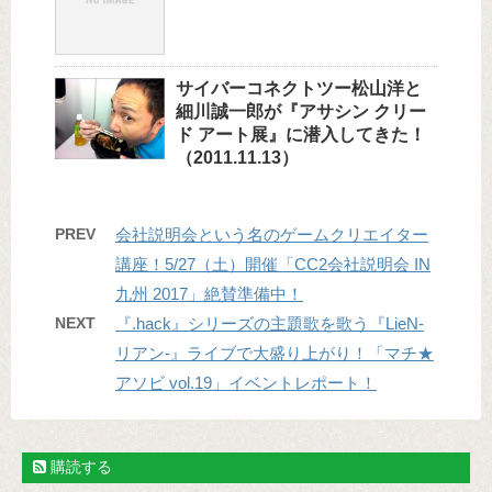
サイバーコネクトツー松山洋と
細川誠一郎が『アサシン クリー
ド アート展』に潜入してきた！
（2011.11.13）
PREV
会社説明会という名のゲームクリエイター
講座！5/27（土）開催「CC2会社説明会 IN
九州 2017」絶賛準備中！
NEXT
『.hack』シリーズの主題歌を歌う『LieN‐
リアン‐』ライブで大盛り上がり！「マチ★
アソビ vol.19」イベントレポート！
購読する