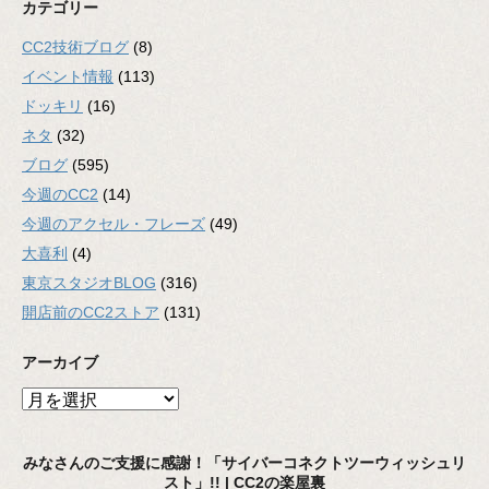
カテゴリー
CC2技術ブログ
(8)
イベント情報
(113)
ドッキリ
(16)
ネタ
(32)
ブログ
(595)
今週のCC2
(14)
今週のアクセル・フレーズ
(49)
大喜利
(4)
東京スタジオBLOG
(316)
開店前のCC2ストア
(131)
アーカイブ
ア
ー
カ
みなさんのご支援に感謝！「サイバーコネクトツーウィッシュリ
イ
スト」!! | CC2の楽屋裏
ブ