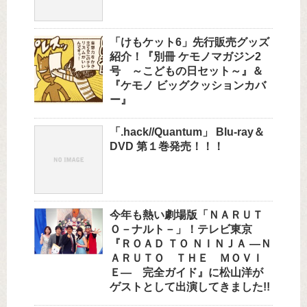
「けもケット6」先行販売グッズ
紹介！『別冊 ケモノマガジン2
号 ～こどもの日セット～』＆
『ケモノ ビッグクッションカバ
ー』
「.hack//Quantum」 Blu-ray＆
DVD 第１巻発売！！！
今年も熱い劇場版「ＮＡＲＵＴ
Ｏ－ナルト－」！テレビ東京
『ＲＯＡＤ ＴＯ ＮＩＮＪＡ —Ｎ
ＡＲＵＴＯ ＴＨＥ ＭＯＶＩ
Ｅ— 完全ガイド』に松山洋が
ゲストとして出演してきました!!