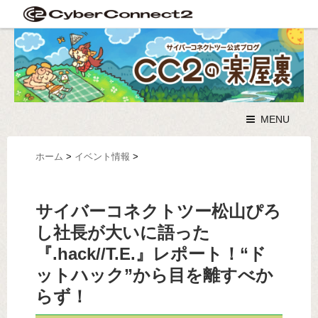
MENU
ホーム
>
イベント情報
>
サイバーコネクトツー松山ぴろ
し社長が大いに語った
『.hack//T.E.』レポート！“ド
ットハック”から目を離すべか
らず！