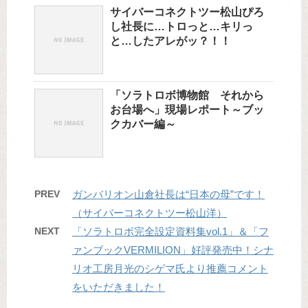
サイバーコネクトツー松山ぴろ
し社長に…トロっと…キリっ
と…したアレがッ？！！
「ソラトロボ博物館 それから
お台場へ」現場レポート～ブッ
クカバー編～
PREV
ガンバリオン山倉社長は“日本の母”です！
（サイバーコネクトツー松山洋）
NEXT
「ソラトロボ完全設定資料集vol.1」＆「フ
ァンブックVERMILION」好評発売中！シナ
リオ工房月光のシゲマ氏より推薦コメント
をいただきました！