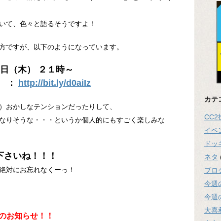
いて、色々と語るそうですよ！
方ですが、以下のようになっています。
６日（木） ２１時～
） ：
http://bit.ly/d0aiIz
カテ
）おかしなテンションだったりして、
CC
なりそうな・・・というか個人的にもすごく楽しみな
イベ
ドッ
下さいね！！！
ネタ
絶対にお忘れなくーっ！
ブロ
今週
今週
大喜
出演のお知らせ！！