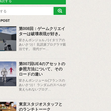
購読する
 POST
第008回：ゲームクリエイ
ターは破壊表現が好き。
皆さんボンジョルノ(イタリアの
あいさつ)！ 乱読派プログラマ親
泊です。 現代ゲー…
第007回UE4のアセットの
参照方法について、その
ロードの違い
皆さんボンジュール(フランスの
あいさつ)！ ランダムのスペルが
覚えられないプログ…
東京スタジオスタッフと
のランチトーーク