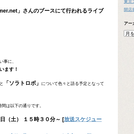
東京
開店
amer.net」さんのブースにて行われるライブ
アー
ア
ー
カ
イ
ブ
い事に、
います！
「ソラトロボ」
と
について色々と語る予定となって
配信時間は以下の通りです。
日（土） １５時３０分～ [
放送スケジュー