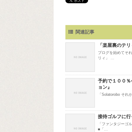
関連記事
「楽屋裏のテリ
ブログを始めてそれ
リィ」 …
予約で１００％
ョン』
「Solatorobo
接待ゴルフに行
「ファンタジーゴル
■「…