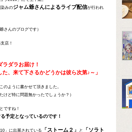
ジャム爺さんによるライブ配信
馴染みの
が行われ
爺さんのブログです）
am支店！
ダラダラお届け！
た、来て下さるかどうかは彼ら次第♪～」
このように書かせて頂きました。
たけど特に問題無かったでしょうか？）
とですね！
する予定となっているのです！
「ストーム２」
「ソラト
10」に出展されている
と