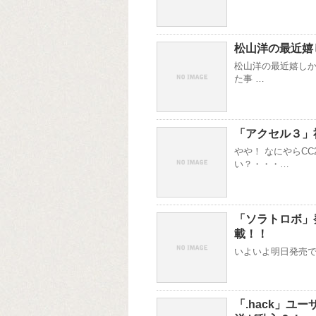
松山洋の最近嬉
松山洋の最近嬉しか
た事 …
「アクセル３」
やや！ なにやらC
い？・・・…
「ソラトロボ」
載！！
いよいよ明日発売です！
「.hack」