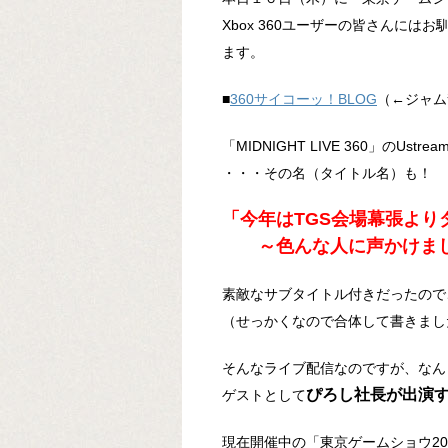
Xbox 360ユーザーの皆さんにはお
ます。
■
360サイコーッ！BLOG
（←ジャム
「MIDNIGHT LIVE 360」のUstre
・・・その名（タイトル名）も！
「今年はTGS会場幕張より
～色んな人に声かけまし
素敵なサブタイトル付きだったので
（せっかくなので合体して書きまし
そんなライブ配信なのですが、なん
ぴろし社長が出演
ゲストとして
現在開催中の「東京ゲームショウ20