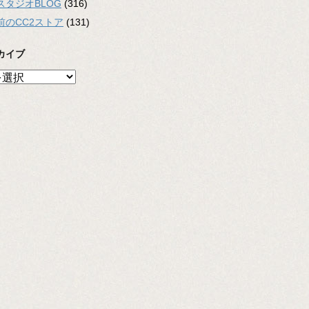
スタジオBLOG
(316)
前のCC2ストア
(131)
カイブ