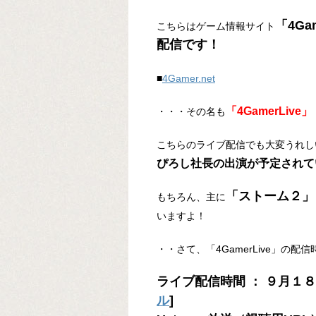
「4G
こちらはゲーム情報サイト
配信です！
■
4Gamer.net
「4GamerLive」
・・・その名も
こちらのライブ配信でも大変うれし
ぴろし社長の出演が予定されて
「ストーム２」
もちろん、主に
いますよ！
・・さて、「4GamerLive」の
ライブ配信時間 ： ９月１８
ル
]