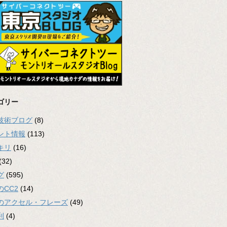
ゴリー
2技術ブログ
(8)
ント情報
(113)
キリ
(16)
(32)
グ
(595)
のCC2
(14)
のアクセル・フレーズ
(49)
利
(4)