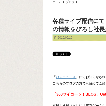
ホーム
>
ブログ
>
各種ライブ配信にて
の情報をぴろし社長
2010/09/16
「
CC2ニュース
」にてお知らせされ
こちらのブログの方でも改めてご紹
「360サイコーッ！BLOG」Us
本日１６日（木）に「東京ゲームショ