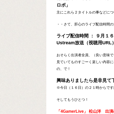
ロボ」
主にこれら２タイトルの事などにつ
・・さて、肝心のライブ配信時間の
ライブ配信時間 ： ９月１
Ustream放送（視聴用URL
おそらく出演者全員、（良い意味で
見ていてものすごーく楽しい内容に
の、で！
興味ありましたら是非見て
※今日（１６日）の２１時からです
そしてもうひとつ！
「4GamerLive」 松山洋 