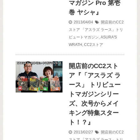
マガジン Pro 第壱
巻 ヤシャ』
2013/04/04
開店前のCC2
ストア
「アスラズ ラース」トリ
ビュートマガジン
,
ASURA'S
WRATH
,
CC2ストア
開店前のCC2スト
ア『「アスラズ ラ
ース」 トリビュー
トマガジンシリー
ズ、次号からメイ
キング特集スター
ト！？』
2013/02/27
開店前のCC2
ストア
「アスラズ ラース」トリ