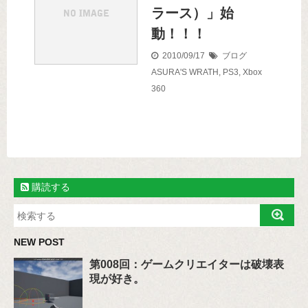
ラース）」始
動！！！
2010/09/17
ブログ
ASURA'S WRATH
,
PS3
,
Xbox
360
購読する
NEW POST
第008回：ゲームクリエイターは破壊表
現が好き。