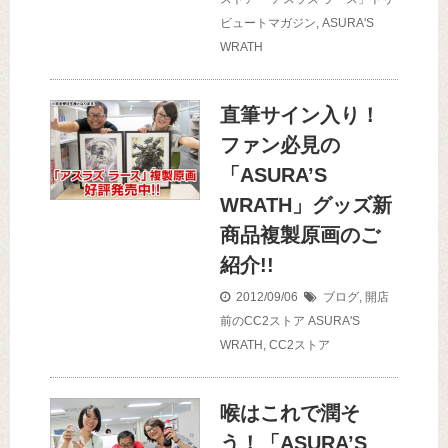
ビュートマガジン
,
ASURA'S
WRATH
直筆サイン入り！
ファン必見の
「ASURA’S
WRATH」グッズ新
商品複製原画のご
紹介!!
2012/09/06
ブログ
,
開店
前のCC2ストア
ASURA'S
WRATH
,
CC2ストア
喉はこれで潤そ
う！「ASURA’S