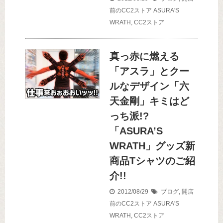
前のCC2ストア
ASURA'S
WRATH
,
CC2ストア
真っ赤に燃える
「アスラ」とクー
ルなデザイン「六
天金剛」キミはど
っち派!?
「ASURA’S
WRATH」グッズ新
商品Tシャツのご紹
介!!
2012/08/29
ブログ
,
開店
前のCC2ストア
ASURA'S
WRATH
,
CC2ストア