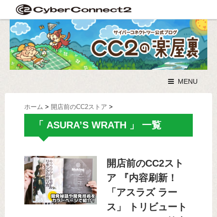
MENU
ホーム
>
開店前のCC2ストア
>
「 ASURA’S WRATH 」 一覧
開店前のCC2スト
ア 『内容刷新！
「アスラズ ラー
ス」 トリビュート