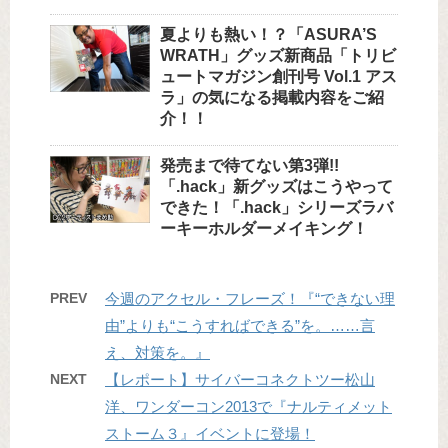
夏よりも熱い！？「ASURA’S
WRATH」グッズ新商品「トリビ
ュートマガジン創刊号 Vol.1 アス
ラ」の気になる掲載内容をご紹
介！！
発売まで待てない第3弾!!
「.hack」新グッズはこうやって
できた！「.hack」シリーズラバ
ーキーホルダーメイキング！
PREV
今週のアクセル・フレーズ！『“できない理
由”よりも“こうすればできる”を。……言
え、対策を。』
NEXT
【レポート】サイバーコネクトツー松山
洋、ワンダーコン2013で『ナルティメット
ストーム３』イベントに登場！