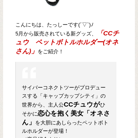
こんにちは、たっしーです(´▽`)ﾉ
「CCチ
5月から販売されている新グッズ、
ュウ ペットボトルホルダー(オネ
さん)」
をご紹介！
サイバーコネクトツーがプロデュー
スする「キャップカップシティ」の
CCチュウが
世界から、主人公
ひ
恋心を抱く美女「オネさ
そかに
ん」
を大胆にあしらったペットボト
ルホルダーが登場！