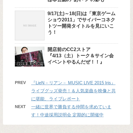
9/17(土)～18(日)は「東京ゲーム
ショウ2011」でサイバーコネク
トツー開発タイトルを見にいこ
う！
開店前のCC2ストア
『4/13（土）トーク＆サイン会
イベントやるんだぜ！！』
PREV
『LieN－リアン－ MUSIC LIVE 2015 Iris』
ライブグッズ発売！＆人気楽曲を映像と共
に堪能、ライブレポート
NEXT
一緒に世界で勝負する仲間を求めていま
す！中途採用説明会 定期的に開催中