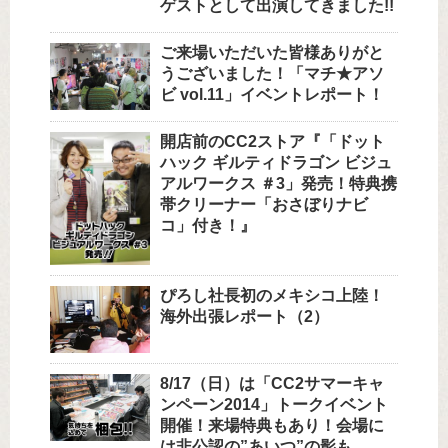
ゲストとして出演してきました!!
ご来場いただいた皆様ありがと
うございました！「マチ★アソ
ビ vol.11」イベントレポート！
開店前のCC2ストア『「ドット
ハック ギルティドラゴン ビジュ
アルワークス ＃3」発売！特典携
帯クリーナー「おさぼりナビ
コ」付き！』
ぴろし社長初のメキシコ上陸！
海外出張レポート（2）
8/17（日）は「CC2サマーキャ
ンペーン2014」トークイベント
開催！来場特典もあり！会場に
は非公認の”あいつ”の影も