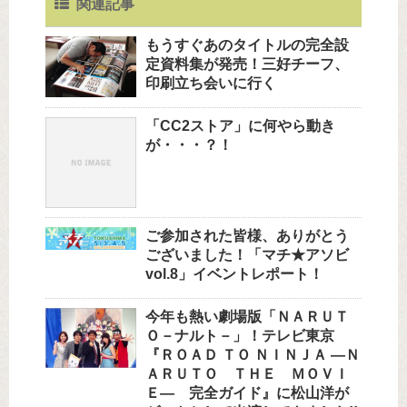
関連記事
もうすぐあのタイトルの完全設
定資料集が発売！三好チーフ、
印刷立ち会いに行く
「CC2ストア」に何やら動き
が・・・？！
ご参加された皆様、ありがとう
ございました！「マチ★アソビ
vol.8」イベントレポート！
今年も熱い劇場版「ＮＡＲＵＴ
Ｏ－ナルト－」！テレビ東京
『ＲＯＡＤ ＴＯ ＮＩＮＪＡ —Ｎ
ＡＲＵＴＯ ＴＨＥ ＭＯＶＩ
Ｅ— 完全ガイド』に松山洋が