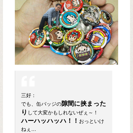
三好：
隙間に挟まった
でも、缶バッジの
り
して大変かもしれないぜぇ～！
ハーハッハッハ！！
おっといけ
ねぇ…