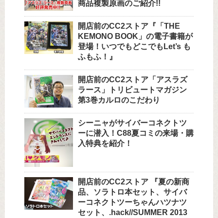
商品複製原画のご紹介!!
開店前のCC2ストア『「THE
KEMONO BOOK」の電子書籍が
登場！いつでもどこでもLet’s も
ふもふ！』
開店前のCC2ストア「アスラズ
ラース」トリビュートマガジン
第3巻カルロのこだわり
シーニャがサイバーコネクトツ
ーに潜入！C88夏コミの来場・購
入特典を紹介！
開店前のCC2ストア 『夏の新商
品、ソラトロ本セット、サイバ
ーコネクトツーちゃんハツナツ
セット、.hack//SUMMER 2013