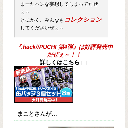
まーたヘンな妄想してしまってたぜ
ぇ～
コレクション
とにかく、みんなも
してくださいぜぇ～
『.hack//PUCHI 第4弾』は好評発売中
だぜぇ～！！
詳しくはこちら↓↓↓
まことさんが…