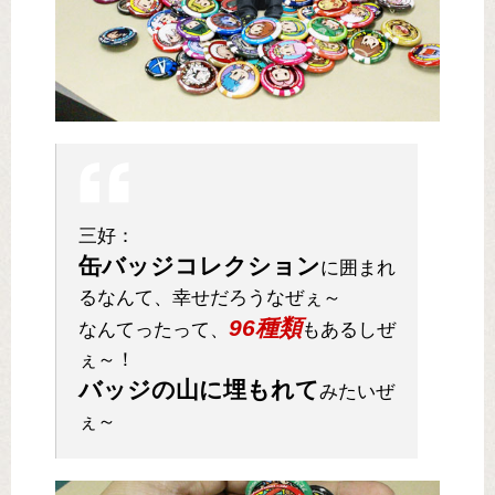
三好：
缶バッジコレクション
に囲まれ
るなんて、幸せだろうなぜぇ～
96種類
なんてったって、
もあるしぜ
ぇ～！
バッジの山に埋もれて
みたいぜ
ぇ～