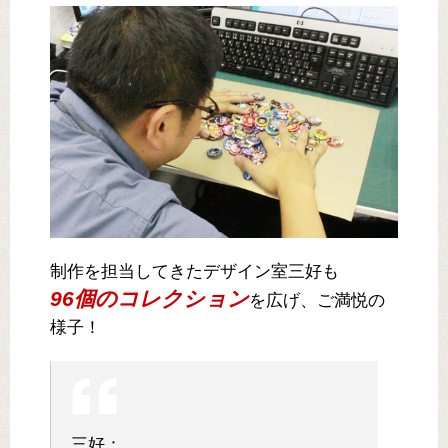
制作を担当してきたデザイン室三好も
96個のコレクション
を広げ、ご満悦の
様子！
三好：