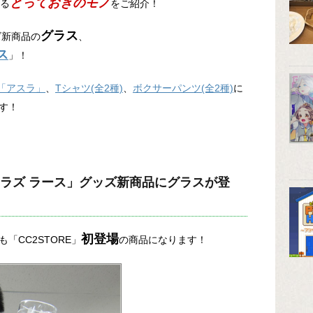
とっておきのモノ
る
をご紹介！
グラス
ズ新商品の
、
ス
」！
 「アスラ」
、
Tシャツ(全2種)
、
ボクサーパンツ(全2種)
に
す！
ラズ ラース」グッズ新商品にグラスが登
初登場
「CC2STORE」
の商品になります！