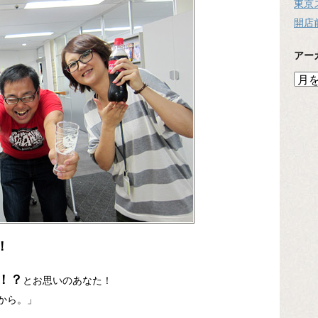
東京
開店
アー
ア
ー
カ
イ
ブ
！
！？
とお思いのあなた！
から。」