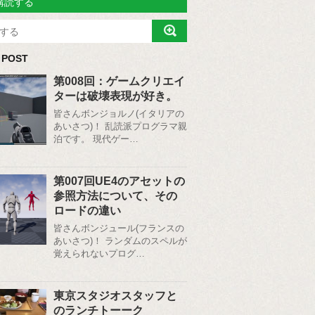
購読する
 POST
第008回：ゲームクリエイ
ターは破壊表現が好き。
皆さんボンジョルノ(イタリアの
あいさつ)！ 乱読派プログラマ親
泊です。 現代ゲー…
第007回UE4のアセットの
参照方法について、その
ロードの違い
皆さんボンジュール(フランスの
あいさつ)！ ランダムのスペルが
覚えられないプログ…
東京スタジオスタッフと
のランチトーーク