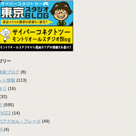
ゴリー
2技術ブログ
(8)
ント情報
(113)
キリ
(16)
(32)
グ
(595)
のCC2
(14)
のアクセル・フレーズ
(49)
利
(4)