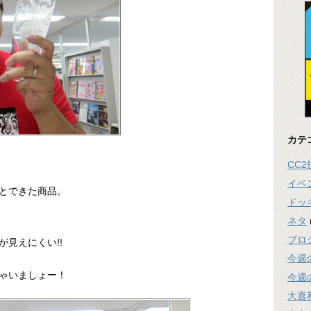
カテ
CC
イベ
とできた商品。
ドッ
ネタ
ブロ
見えにくい!!
今週
ゃいましょー！
今週
大喜