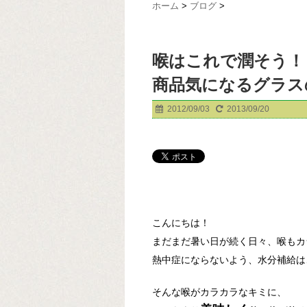
ホーム
>
ブログ
>
喉はこれで潤そう！「A
商品気になるグラスの
2012/09/03
2013/09/20
こんにちは！
まだまだ暑い日が続く日々、喉もカ
熱中症にならないよう、水分補給は
そんな喉がカラカラなキミに、