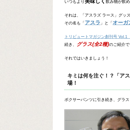
美味しく
いつもより
飲み物が飲め
それは、「アスラズ ラース」グッ
アスラ
オーガ
その名も「
」と「
トリビュートマガジン創刊号 Vol.1
グラス(全2種)
続き、
のご紹介で
それではいきましょう！
キミは何を注ぐ！？「アス
場！
ボクサーパンツに引き続き、グラスも