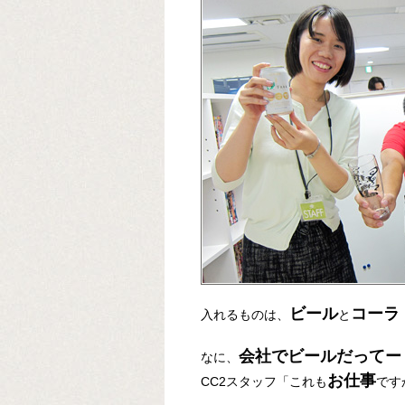
ビール
コーラ
入れるものは、
と
会社でビールだってー
なに、
お仕事
CC2スタッフ「これも
です