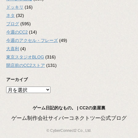
ドッキリ
(16)
ネタ
(32)
ブログ
(595)
今週のCC2
(14)
今週のアクセル・フレーズ
(49)
大喜利
(4)
東京スタジオBLOG
(316)
開店前のCC2ストア
(131)
アーカイブ
ア
ー
カ
ゲーム日記的なもの。 | CC2の楽屋裏
イ
ブ
ゲーム制作会社サイバーコネクトツー公式ブログ
© CyberConnect2 Co., Ltd.