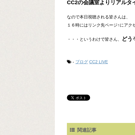
CC2の会議室よりリアルタ
なので本日視聴される皆さんは、
１６時にはリンク先ページ↑にアク
どう
・・・というわけで皆さん、
-
ブログ
CC2 LIVE
関連記事