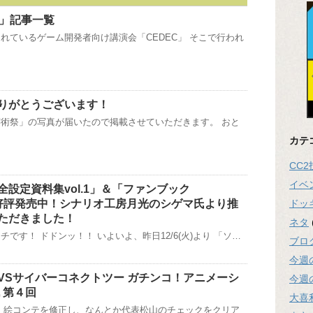
09」記事一覧
れているゲーム開発者向け講演会「CEDEC」 そこで行われ
りがとうございます！
術祭」の写真が届いたので掲載させていただきます。 おと
カテ
CC
イベ
設定資料集vol.1」＆「ファンブック
ドッ
N」好評発売中！シナリオ工房月光のシゲマ氏より推
ただきました！
ネタ
です！ ドドンッ！！ いよいよ、昨日12/6(火)より 「ソ…
ブロ
今週
VSサイバーコネクトツー ガチンコ！アニメーシ
今週
 第４回
大喜
 絵コンテを修正し、なんとか代表松山のチェックをクリア