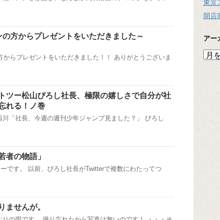
東京
開店
ファンの方からプレゼントをいただきました～
アー
ア
ンの方からプレゼントをいただきました！！ ありがとうございま
ー
カ
イ
ブ
トツー松山ぴろし社長、極限の嬉しさで自分が社
忘れる！ノ巻
西川「社長、今週の週刊少年ジャンプ見ました？」 ぴろし
若者の物語」
です。 以前、ぴろし社長がTwitterで複数にわたってつ
りませんが。
ぶりの雨です。 撮り忘れたから写真は無いのです！ ・・・そ