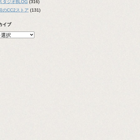
スタジオBLOG
(316)
前のCC2ストア
(131)
カイブ