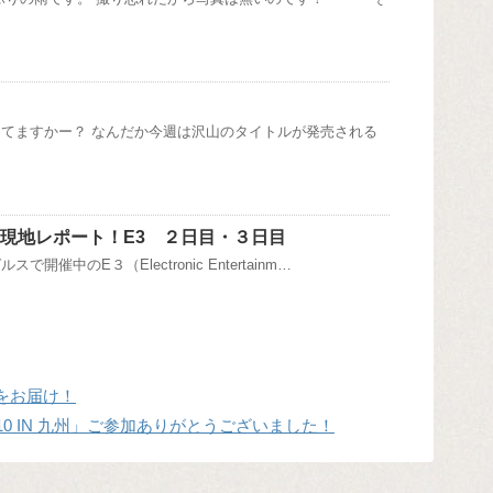
てますかー？ なんだか今週は沢山のタイトルが発売される
3現地レポート！E3 ２日目・３日目
開催中のE３（Electronic Entertainm…
をお届け！
10 IN 九州」ご参加ありがとうございました！