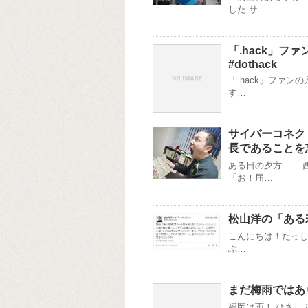
した サ…
「.hack」
#dothack
「.hack」ファ
す…
サイバーコネク
長であることを
ある日の夕方―― 
「お！届…
松山洋の「ある
こんにちは！たっしー
ぶ…
まだ梅雨ではあ
福岡は雨！ ひさし