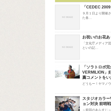
「CEDEC 20
９月１日より開催さ
た各…
お祝いのお花あ
「文化庁メディア芸
といの記…
「ソラトロボ完全
VERMILIO
薦コメントをい
どうもー！ヤマノウチ
スタジオカラー
ョン対決 前哨戦
～前回のあらすじ～