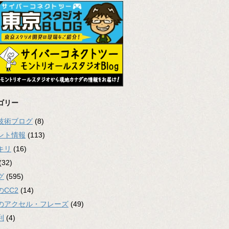
ゴリー
2技術ブログ
(8)
ント情報
(113)
キリ
(16)
(32)
グ
(595)
のCC2
(14)
のアクセル・フレーズ
(49)
利
(4)