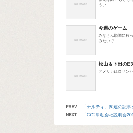
うい…
今週のゲーム
みなさん順調に狩っ
みたいで…
松山＆下田のE
アメリカはロサンゼルスで
PREV
「ナルティ」関連の記事
NEXT
「CC2単独会社説明会20