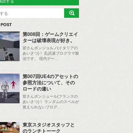
購読する
 POST
第008回：ゲームクリエイ
ターは破壊表現が好き。
皆さんボンジョルノ(イタリアの
あいさつ)！ 乱読派プログラマ親
泊です。 現代ゲー…
第007回UE4のアセットの
参照方法について、その
ロードの違い
皆さんボンジュール(フランスの
あいさつ)！ ランダムのスペルが
覚えられないプログ…
東京スタジオスタッフと
のランチトーーク