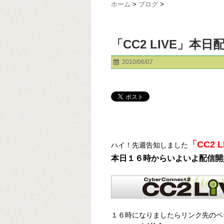
ホーム
>
ブログ
>
「CC2 LIVE」本日
2010/06/07
「CC2 L
ハイ！先週告知しました
本日１６時からいよいよ配信開
１６時になりましたらリンク先のペ