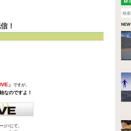
配信！
NEW
IVE」
ですが、
始なのですよ！
ージ↑にて、