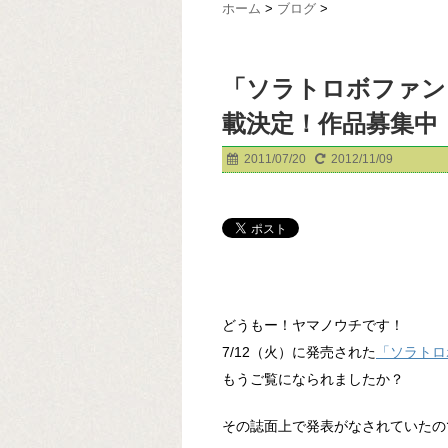
ホーム
>
ブログ
>
「ソラトロボファン
載決定！作品募集中
2011/07/20
2012/11/09
どうもー！ヤマノウチです！
7/12（火）に発売された
「ソラトロ
もうご覧になられましたか？
その誌面上で発表がなされていたの