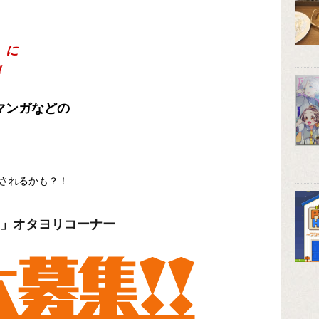
」に
！
マンガなどの
されるかも？！
」オタヨリコーナー