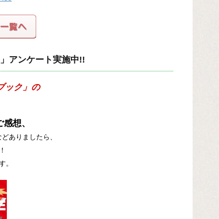
」アンケート実施中!!
ブック」の
ご感想、
などありましたら、
！
す。