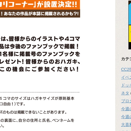
カテ
CC
イベ
ドッ
ネタ
ブロ
今週
今週
大喜