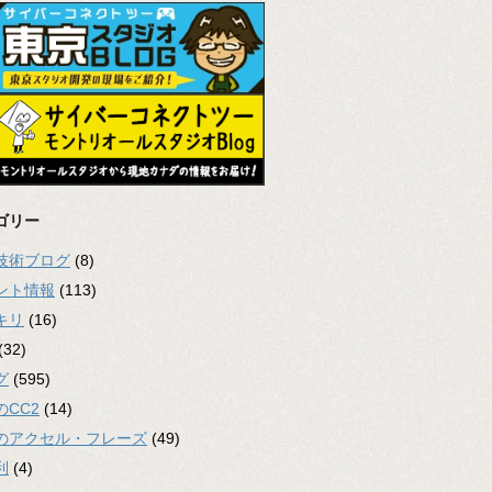
ゴリー
2技術ブログ
(8)
ント情報
(113)
キリ
(16)
(32)
グ
(595)
のCC2
(14)
のアクセル・フレーズ
(49)
利
(4)