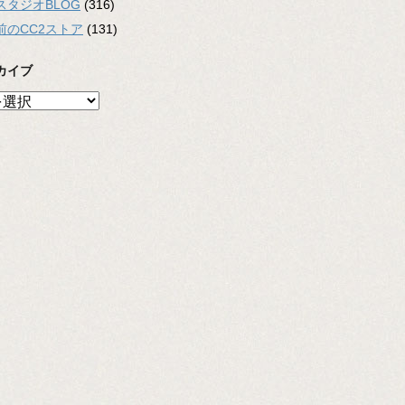
スタジオBLOG
(316)
前のCC2ストア
(131)
カイブ