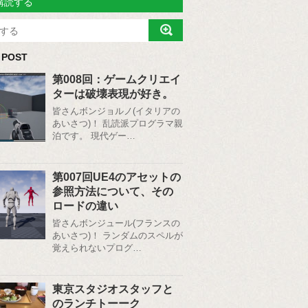
購読する
 POST
第008回：ゲームクリエイ
ターは破壊表現が好き。
皆さんボンジョルノ(イタリアの
あいさつ)！ 乱読派プログラマ親
泊です。 現代ゲー…
第007回UE4のアセットの
参照方法について、その
ロードの違い
皆さんボンジュール(フランスの
あいさつ)！ ランダムのスペルが
覚えられないプログ…
東京スタジオスタッフと
のランチトーーク