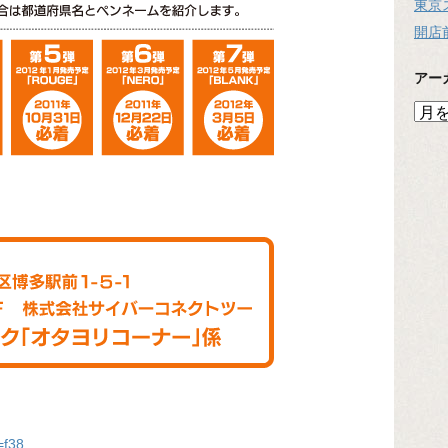
東京
開店
アー
ア
ー
カ
イ
ブ
=f38