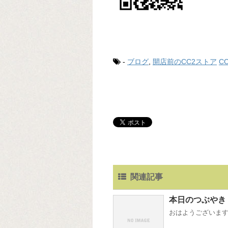
-
ブログ
,
開店前のCC2ストア
C
関連記事
本日のつぶやき
おはようございます