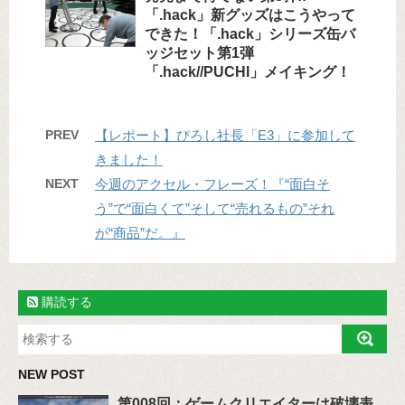
「.hack」新グッズはこうやって
できた！「.hack」シリーズ缶バ
ッジセット第1弾
「.hack//PUCHI」メイキング！
PREV
【レポート】ぴろし社長「E3」に参加して
きました！
NEXT
今週のアクセル・フレーズ！『“面白そ
う”で“面白くて”そして“売れるもの”それ
が“商品”だ。』
購読する
NEW POST
第008回：ゲームクリエイターは破壊表