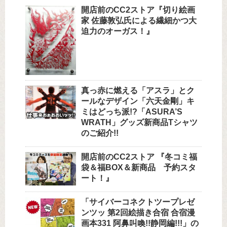
開店前のCC2ストア『切り絵画
家 佐藤敦弘氏による繊細かつ大
迫力のオーガス！』
真っ赤に燃える「アスラ」とク
ールなデザイン「六天金剛」キ
ミはどっち派!?「ASURA’S
WRATH」グッズ新商品Tシャツ
のご紹介!!
開店前のCC2ストア 『冬コミ福
袋＆福BOX＆新商品 予約スタ
ート！』
「サイバーコネクトツープレゼ
ンツッ 第2回絵描き合宿 合宿漫
画本331 阿鼻叫喚!!静岡編!!!」の