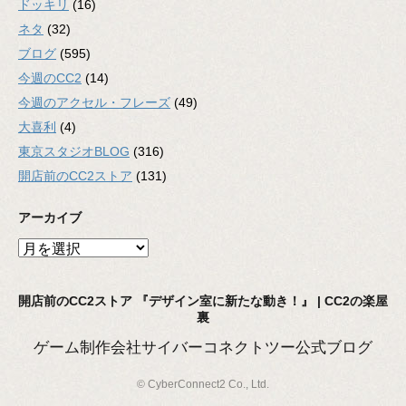
ドッキリ
(16)
ネタ
(32)
ブログ
(595)
今週のCC2
(14)
今週のアクセル・フレーズ
(49)
大喜利
(4)
東京スタジオBLOG
(316)
開店前のCC2ストア
(131)
アーカイブ
ア
ー
カ
開店前のCC2ストア 『デザイン室に新たな動き！』 | CC2の楽屋
イ
裏
ブ
ゲーム制作会社サイバーコネクトツー公式ブログ
© CyberConnect2 Co., Ltd.