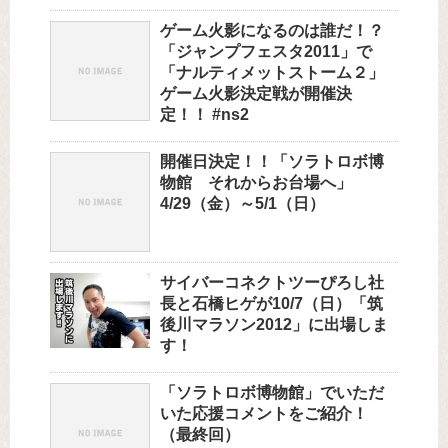
ゲーム火影になるのは誰だ！？
「ジャンプフェスタ2011」で
「ナルティメットストーム２」
ゲーム火影決定戦が開催決
定！！ #ns2
開催日決定！！「ソラトロボ博
物館 それからお台場へ」
4/29（金）～5/1（日）
サイバーコネクトツーぴろし社
長と石橋ヒゲが10/7（日）「筑
後川マラソン2012」に出場しま
す！
「ソラトロボ博物館」でいただ
いた応援コメントをご紹介！
（最終回）