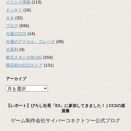
イベント情報
(113)
ドッキリ
(16)
ネタ
(32)
ブログ
(595)
今週のCC2
(14)
今週のアクセル・フレーズ
(49)
大喜利
(4)
東京スタジオBLOG
(316)
開店前のCC2ストア
(131)
アーカイブ
ア
ー
カ
【レポート】ぴろし社長「E3」に参加してきました！ | CC2の楽
イ
屋裏
ブ
ゲーム制作会社サイバーコネクトツー公式ブログ