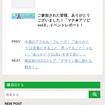
ご参加された皆様、ありがとう
ございました！「マチ★アソビ
vol.8」イベントレポート！
PREV
今週のアクセル・フレーズ！『“ありがと
う”は言葉にすること。思ってることじゃな
い。“ありがとう”は言いすぎて良い。』
NEXT
開店前のCC2ストア 『デザイン室に新たな
動き！』
購読する
NEW POST