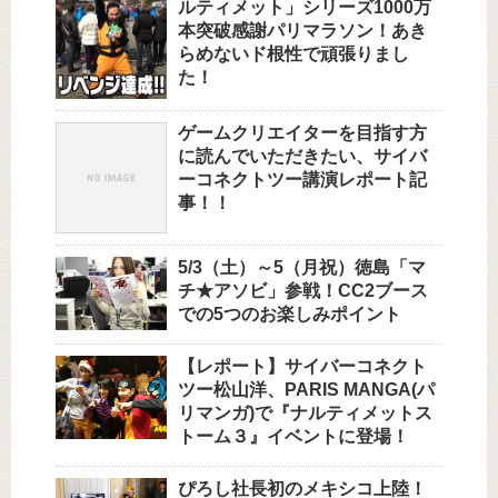
ルティメット」シリーズ1000万
本突破感謝パリマラソン！あき
らめないド根性で頑張りまし
た！
ゲームクリエイターを目指す方
に読んでいただきたい、サイバ
ーコネクトツー講演レポート記
事！！
5/3（土）～5（月祝）徳島「マ
チ★アソビ」参戦！CC2ブース
での5つのお楽しみポイント
【レポート】サイバーコネクト
ツー松山洋、PARIS MANGA(パ
リマンガ)で『ナルティメットス
トーム３』イベントに登場！
ぴろし社長初のメキシコ上陸！