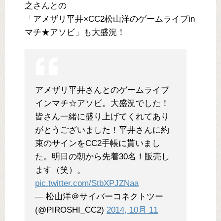
之さんとの
「アメザリ平井×CC2松山洋のゲームライブin
マチ★アソビ」も大盛況！
アメザリ平井さんとのゲームライブ
インマチ☆アソビ。大盛況でした！
皆さん一緒に盛り上げてくれてあり
がとうございました！平井さんに約
束のサインをCC2手帳に貰いまし
た。明日の朝から先着30名！販売し
ます（笑）。
pic.twitter.com/StbXPJZNaa
— 松山洋＠サイバーコネクトツー
(@PIROSHI_CC2)
2014, 10月 11