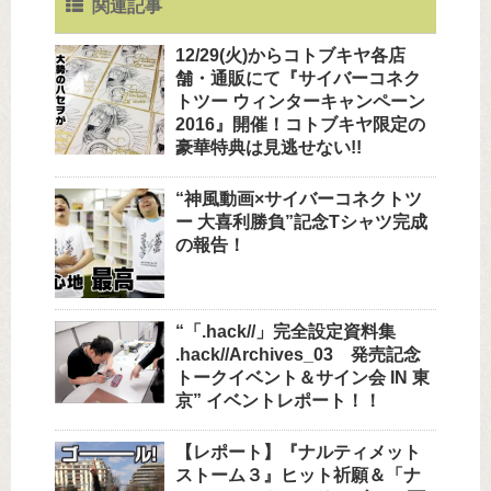
関連記事
12/29(火)からコトブキヤ各店
舗・通販にて『サイバーコネク
トツー ウィンターキャンペーン
2016』開催！コトブキヤ限定の
豪華特典は見逃せない!!
“神風動画×サイバーコネクトツ
ー 大喜利勝負”記念Tシャツ完成
の報告！
“「.hack//」完全設定資料集
.hack//Archives_03 発売記念
トークイベント＆サイン会 IN 東
京” イベントレポート！！
【レポート】『ナルティメット
ストーム３』ヒット祈願＆「ナ