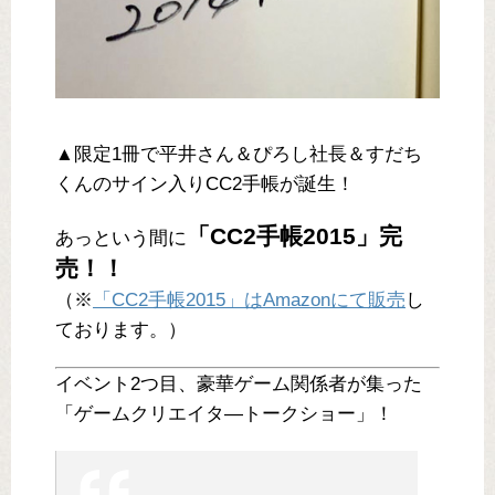
▲限定1冊で平井さん＆ぴろし社長＆すだち
くんのサイン入りCC2手帳が誕生！
「CC2手帳2015」完
あっという間に
売！！
（※
「CC2手帳2015」はAmazonにて販売
し
ております。）
イベント2つ目、豪華ゲーム関係者が集った
「ゲームクリエイタ―トークショー」！