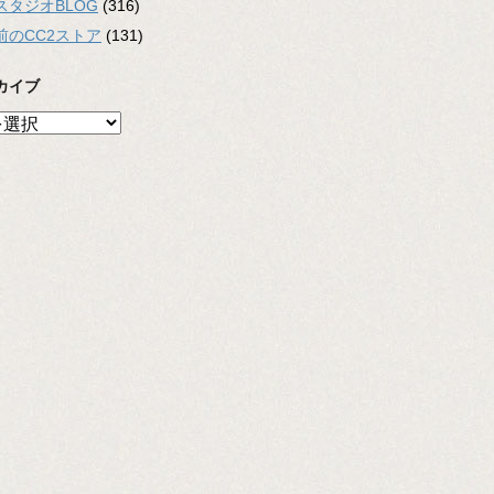
スタジオBLOG
(316)
前のCC2ストア
(131)
カイブ