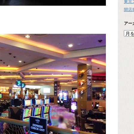
東京
開店
アー
ア
ー
カ
イ
ブ