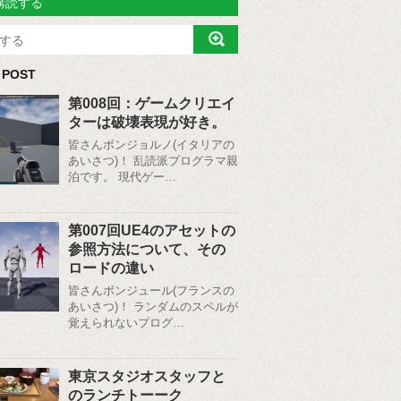
購読する
 POST
第008回：ゲームクリエイ
ターは破壊表現が好き。
皆さんボンジョルノ(イタリアの
あいさつ)！ 乱読派プログラマ親
泊です。 現代ゲー…
第007回UE4のアセットの
参照方法について、その
ロードの違い
皆さんボンジュール(フランスの
あいさつ)！ ランダムのスペルが
覚えられないプログ…
東京スタジオスタッフと
のランチトーーク