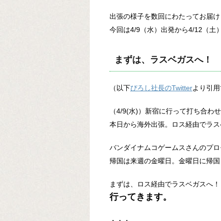
出張の様子を数回にわたってお届け
今回は4/9（水）出発から4/12
まずは、ラスベガスへ！
（以下
ぴろし社長のTwitter
より引用
（4/9(水)）新宿に行って打ち合
本日から海外出張。ロス経由でラス
バンダイナムコゲームスさんのプロ
帰国は来週の金曜日。金曜日に帰国
まずは、ロス経由でラスベガスへ！
行ってきます。
・・・