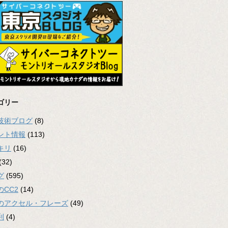
ゴリー
2技術ブログ
(8)
ント情報
(113)
キリ
(16)
(32)
グ
(595)
のCC2
(14)
のアクセル・フレーズ
(49)
利
(4)