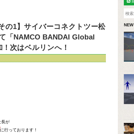
その1】サイバーコネクトツー松
NEW
AMCO BANDAI Global
に参加！次はベルリンへ！
社長が
に行っております！