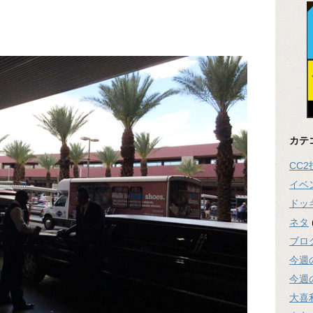
カテ
CC
イベ
ドッ
ネタ
ブロ
今週
今週
大喜