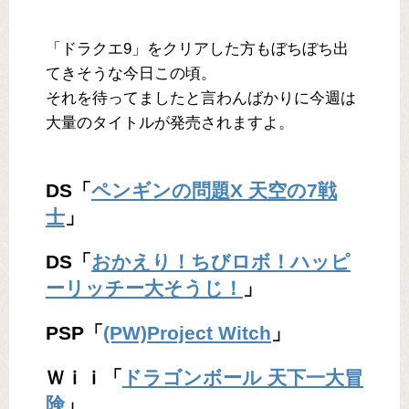
「ドラクエ9」をクリアした方もぼちぼち出
てきそうな今日この頃。
それを待ってましたと言わんばかりに今週は
大量のタイトルが発売されますよ。
DS「
ペンギンの問題X 天空の7戦
士
」
DS「
おかえり！ちびロボ！ハッピ
ーリッチー大そうじ！
」
PSP「
(PW)Project Witch
」
Ｗｉｉ「
ドラゴンボール 天下一大冒
険
」