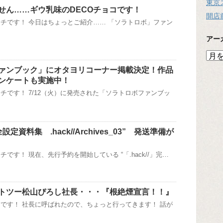
東京
せん……ギウ乳味のDECOチョコです！
開店
チです！ 今日はちょっとご紹介…… 「ソラトロボ」ファン
アー
ア
ー
ァンブック」にオタヨリコーナー掲載決定！作品
カ
ンケートも実施中！
イ
チです！ 7/12（火）に発売された「ソラトロボファンブッ
ブ
完全設定資料集 .hack//Archives_03” 発送準備が
です！ 現在、先行予約を開始している “「.hack//」完…
トツー松山ぴろし社長・・・『根絶煙宣言！！』
です！ 社長に呼ばれたので、ちょっと行ってきます！ 話が