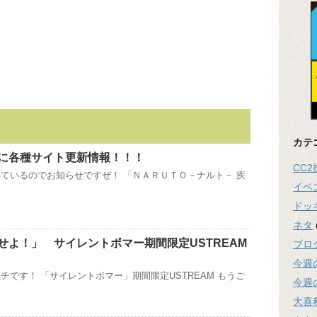
カテ
に各種サイト更新情報！！！
CC
ているのでお知らせですぜ！ 「ＮＡＲＵＴＯ－ナルト－ 疾
イベ
ドッ
ネタ
せよ！」 サイレントボマー期間限定USTREAM
ブロ
今週
チです！ 「サイレントボマー」期間限定USTREAM もうご
今週
大喜