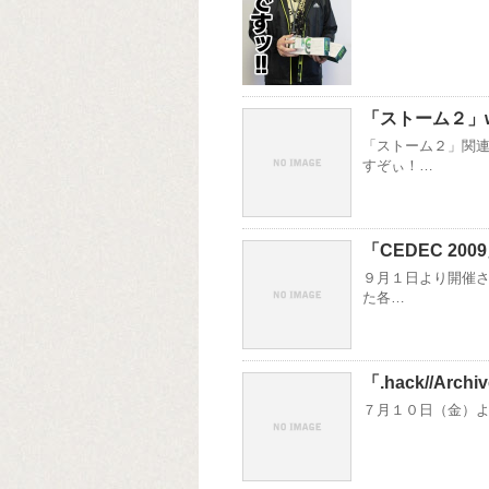
「ストーム２」
「ストーム２」関
すぞぃ！…
「CEDEC 20
９月１日より開催さ
た各…
「.hack//Arc
７月１０日（金）より