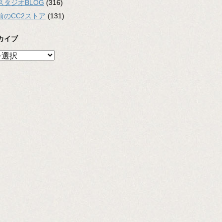
スタジオBLOG
(316)
前のCC2ストア
(131)
カイブ