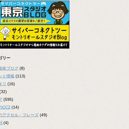
ゴリー
2技術ブログ
(8)
ント情報
(113)
キリ
(16)
(32)
グ
(595)
のCC2
(14)
のアクセル・フレーズ
(49)
利
(4)