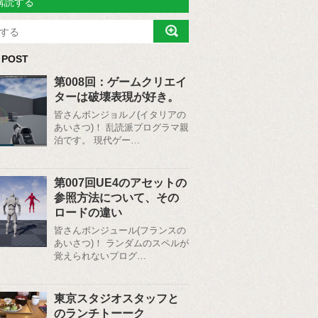
購読する
 POST
第008回：ゲームクリエイ
ターは破壊表現が好き。
皆さんボンジョルノ(イタリアの
あいさつ)！ 乱読派プログラマ親
泊です。 現代ゲー…
第007回UE4のアセットの
参照方法について、その
ロードの違い
皆さんボンジュール(フランスの
あいさつ)！ ランダムのスペルが
覚えられないプログ…
東京スタジオスタッフと
のランチトーーク