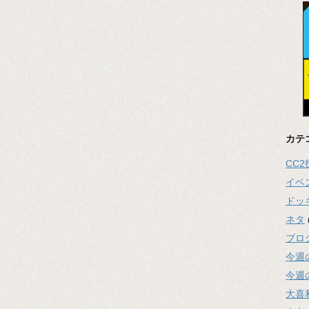
カテ
CC
イベ
ドッ
ネタ
ブロ
今週
今週
大喜