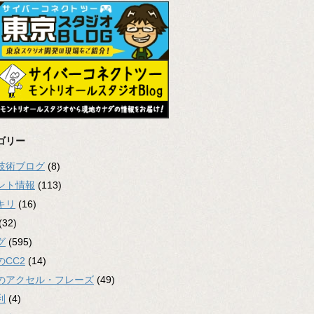
ゴリー
2技術ブログ
(8)
ント情報
(113)
キリ
(16)
(32)
グ
(595)
のCC2
(14)
のアクセル・フレーズ
(49)
利
(4)