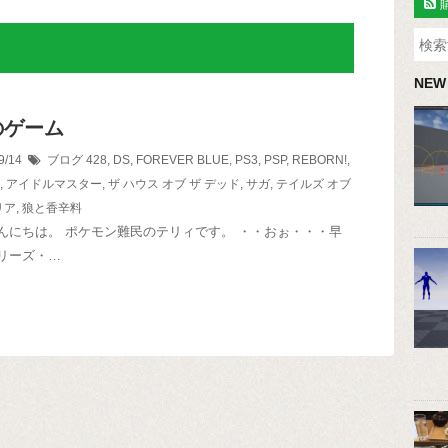
NEW
のゲーム
9/14
ブログ
428
,
DS
,
FOREVER BLUE
,
PS3
,
PSP
,
REBORN!
,
,
アイドルマスター
,
ザ ハウス オブ ザ デッド
,
サガ
,
テイルズ オブ
リア
,
狼と香辛料
んにちは。 ポケモン難民のテリィです。 ・・おぉ・・・早
リーズ・…