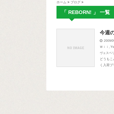
ホーム
>
ブログ
>
「 REBORN! 」 一覧
今週
2009/0
Ｗｉｉ
,
Ys
ヴェスペ
どうもこ
く入荷プ