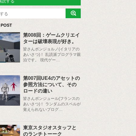
購読する
 POST
第008回：ゲームクリエイ
ターは破壊表現が好き。
皆さんボンジョルノ(イタリアの
あいさつ)！ 乱読派プログラマ親
泊です。 現代ゲー…
第007回UE4のアセットの
参照方法について、その
ロードの違い
皆さんボンジュール(フランスの
あいさつ)！ ランダムのスペルが
覚えられないプログ…
東京スタジオスタッフと
のランチトーーク