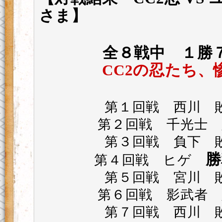
さま】
全８戦中 １勝
CC2の忍たち、
第１回戦 西川 
第２回戦 千光士 
第３回戦 負下 
勝
第４回戦 ヒゲ
第５回戦 宮川 
第６回戦 影武者 
第７回戦 西川 