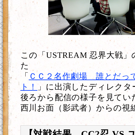
この「USTREAM 忍界大戦
た
「
ＣＣ２名作劇場 誰とだっ
ト！
」に出演したディレクタ
後ろから配信の様子を見てい
西川お面（影武者）からの視
【対戦結果 CC2忍 VS