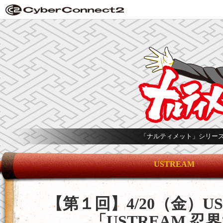
「ナルティメット」シリー
USTREAM
【第１回】4/20（金）U
「USTREAM 忍