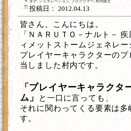
タグ:
ジェネレーション
,
プログラマー
,
村内隆文
投稿日： 2012.04.13
皆さん、こんにちは。
「ＮＡＲＵＴＯ－ナルト－ 疾
ィメットストームジェネレー
プレイヤーキャラクターのプ
当しました村内です。
「プレイヤーキャラクタ
ム」
と一口に言っても、
それに関わってくる要素は多
す。