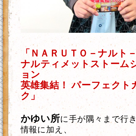
「ＮＡＲＵＴＯ－ナルト－
ナルティメットストーム
ョン
英雄集結！ パーフェクト
ク」
かゆい所
に手が隅々まで行
情報に加え、