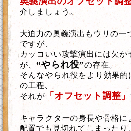
奥義演出のオフセット調
介しましょう。
大迫力の奥義演出もウリの一
ですが、
カッコいい攻撃演出には欠か
“やられ役”
が、
の存在。
そんなやられ役をより効果的
の工程、
「オフセット調整」
それが
キャラクターの身長や骨格に
配置でも見切れてしまったり