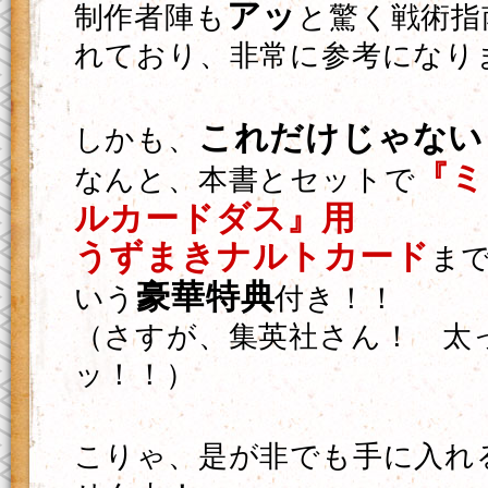
アッ
制作者陣も
と驚く戦術指
れており、非常に参考になり
これだけじゃない
しかも、
『ミ
なんと、本書とセットで
ルカードダス』用
うずまきナルトカード
ま
豪華特典
いう
付き！！
（さすが、集英社さん！ 太
ッ！！）
こりゃ、是が非でも手に入れ