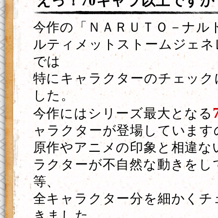
えっ！70キャラ以上ですか
今作の「ＮＡＲＵＴＯ－ナルト
ルティメットストームジェネ
では
特にキャラクターのチェック
した。
今作にはシリーズ最大となる
ャラクターが登場しています
原作やアニメの印象と相違な
ラクターが不自然な動きをし
等、
全キャラクター分を細かくチ
きました。