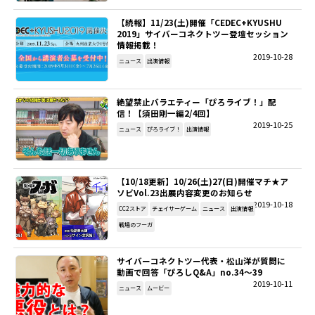
【続報】11/23(土)開催「CEDEC+KYUSHU
SITEMAP
2019」サイバーコネクトツー登壇セッション
情報掲載！
2019-10-28
EN
ニュース
出演情報
絶望禁止バラエティー「ぴろライブ！」配
信！【須田剛一編2/4回】
2019-10-25
ニュース
ぴろライブ！
出演情報
【10/18更新】10/26(土)27(日)開催マチ★ア
ソビVol.23出展内容変更のお知らせ
2019-10-18
CC2ストア
チェイサーゲーム
ニュース
出演情報
戦場のフーガ
サイバーコネクトツー代表・松山洋が質問に
動画で回答「ぴろしQ&A」no.34～39
2019-10-11
ニュース
ムービー