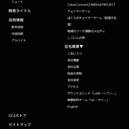
ニュース
CyberConnect2 MANGA PROJECT
開発タイトル
チェイサーゲーム
ぼくらのチェイサーゲーム（絵描き合
採用情報
宿）
新卒採用
戦場のフーガ 鋼鉄のメロディ
中途採用
しごにんの侍
アルバイト
会社概要▼
ごあいさつ
会社概要
会社沿革
独自の体制
会社見学
アクセス
サウンドユニット「LieN －リアン－」
映像制作チーム「sai －サイ－」
English
CC2ストア
サイトマップ