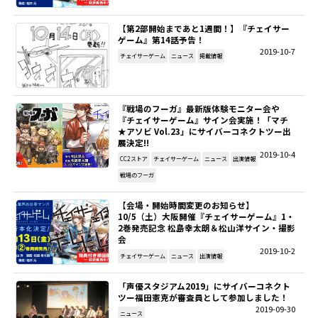
【第2部開始まであと1週間！】『チェイサー
ゲーム』第14話予告！
2019-10-7
チェイサーゲーム
ニュース
掲載情報
『戦場のフーガ』最新版体験モニター会や
『チェイサーゲーム』サイン会実施！「マチ
★アソビ Vol.23」にサイバーコネクトツー出
展決定!!
2019-10-4
CC2ストア
チェイサーゲーム
ニュース
出演情報
戦場のフーガ
【会場・開始時間変更のお知らせ】
10/5（土）大阪開催『チェイサーゲーム』1・
2巻発売記念 松島幸太朗＆松山洋サイン・撮影
会
2019-10-2
チェイサーゲーム
ニュース
出演情報
「声優スタジアム2019」にサイバーコネクト
ツー福田憲克が審査員として参加しました！
2019-09-30
ニュース