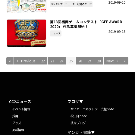
2019-09-20
CC2ストア
ニュース
戦場のフーガ
第13回福岡ゲームコンテスト「GFF AWARD
2020」 作品募集開始！
2019-09-18
ニュース
«
← Previous
22
23
24
25
26
27
28
Next →
»
CC2ニュース
ブログ▼
イベント情報
サイバーコネクトツー広報note
採用
松山洋note
グッズ
技術ブログ
掲載情報
マンガ・書籍▼