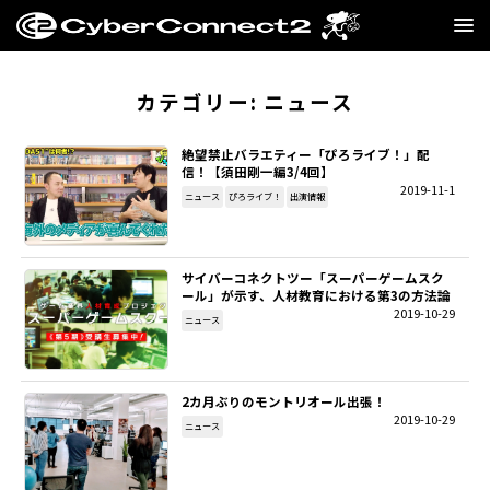
GAME
カテゴリー:
ニュース
MANGA・NOVEL
絶望禁止バラエティー「ぴろライブ！」配
信！【須田剛一編3/4回】
2019-11-1
FILM
ニュース
ぴろライブ！
出演情報
CC2STORE
サイバーコネクトツー「スーパーゲームスク
ール」が示す、人材教育における第3の方法論
COMPANY
2019-10-29
ニュース
BLOG
2カ月ぶりのモントリオール出張！
RECRUIT
2019-10-29
ニュース
SNS