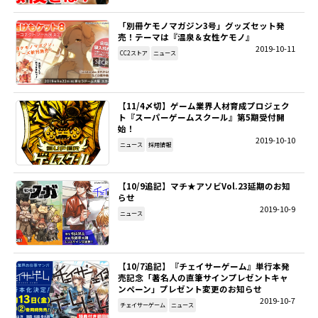
「別冊ケモノマガジン3号」グッズセット発
売！テーマは『温泉＆女性ケモノ』
2019-10-11
CC2ストア
ニュース
【11/4〆切】ゲーム業界人材育成プロジェク
ト『スーパーゲームスクール』第5期受付開
始！
2019-10-10
ニュース
採用情報
【10/9追記】マチ★アソビVol.23延期のお知
らせ
2019-10-9
ニュース
【10/7追記】『チェイサーゲーム』単行本発
売記念「著名人の直筆サインプレゼントキャ
ンペーン」プレゼント変更のお知らせ
2019-10-7
チェイサーゲーム
ニュース