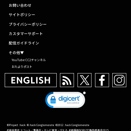
お問い合わせ
サイトポリシー
プライバシーポリシー
カスタマーサポート
配信ガイドライン
その他▼
YouTube CC2チャンネル
おたよりポスト
©Project .hack
©.hack Conglomerate
©2012 .hack Conglomerate
©岸本斉史 スコット／集英社・テレビ東京・ぴえろ
©劇場版BORUTO製作委員会2015