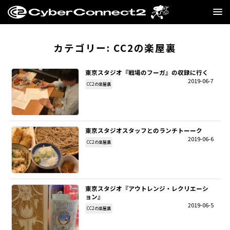
GAME
カテゴリー:
CC2の楽屋裏
MANGA・NOVEL
東京スタジオ『戦場のフーガ』の収録に行く
2019-06-7
CC2の楽屋裏
FILM
CC2STORE
東京スタジオスタッフとのランチトーーク
2019-06-6
COMPANY
CC2の楽屋裏
BLOG
東京スタジオ『アウトレンジ・レクリエーシ
RECRUIT
ョン』
2019-06-5
CC2の楽屋裏
SNS