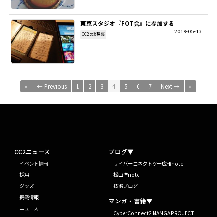
東京スタジオ『POT会』に参加する
2019-05-13
CC2の楽屋裏
«
← Previous
1
2
3
4
5
6
7
Next →
»
CC2ニュース
ブログ▼
イベント情報
サイバーコネクトツー広報note
採用
松山洋note
グッズ
技術ブログ
掲載情報
マンガ・書籍▼
ニュース
CyberConnect2 MANGA PROJECT