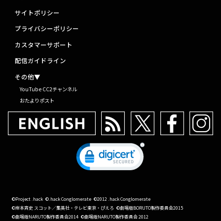
サイトポリシー
プライバシーポリシー
カスタマーサポート
配信ガイドライン
その他▼
YouTube CC2チャンネル
おたよりポスト
©Project .hack
©.hack Conglomerate
©2012 .hack Conglomerate
©岸本斉史 スコット／集英社・テレビ東京・ぴえろ
©劇場版BORUTO製作委員会2015
©劇場版NARUTO製作委員会2014
©劇場版NARUTO製作委員会 2012