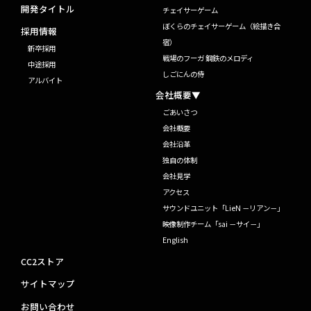
開発タイトル
チェイサーゲーム
ぼくらのチェイサーゲーム（絵描き合
採用情報
宿）
新卒採用
戦場のフーガ 鋼鉄のメロディ
中途採用
しごにんの侍
アルバイト
会社概要▼
ごあいさつ
会社概要
会社沿革
独自の体制
会社見学
アクセス
サウンドユニット「LieN －リアン－」
映像制作チーム「sai －サイ－」
English
CC2ストア
サイトマップ
お問い合わせ