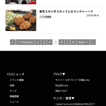
東京スタジオスタッフとのランチトーーク
2019-04-8
CC2の楽屋裏
«
← Previous
2
3
4
5
6
7
8
Next →
»
CC2ニュース
ブログ▼
イベント情報
サイバーコネクトツー広報note
採用
松山洋note
グッズ
技術ブログ
掲載情報
マンガ・書籍▼
ニュース
CyberConnect2 MANGA PROJECT