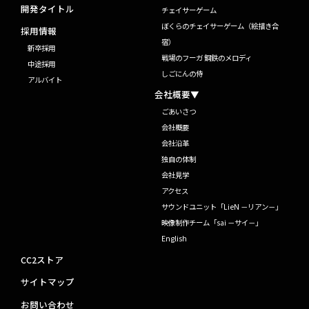
開発タイトル
チェイサーゲーム
ぼくらのチェイサーゲーム（絵描き合
採用情報
宿）
新卒採用
戦場のフーガ 鋼鉄のメロディ
中途採用
しごにんの侍
アルバイト
会社概要▼
ごあいさつ
会社概要
会社沿革
独自の体制
会社見学
アクセス
サウンドユニット「LieN －リアン－」
映像制作チーム「sai －サイ－」
English
CC2ストア
サイトマップ
お問い合わせ