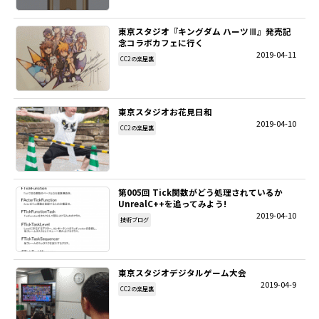
東京スタジオ『キングダム ハーツⅢ』発売記
念コラボカフェに行く
2019-04-11
CC2の楽屋裏
東京スタジオお花見日和
2019-04-10
CC2の楽屋裏
第005回 Tick関数がどう処理されているか
UnrealC++を追ってみよう!
2019-04-10
技術ブログ
東京スタジオデジタルゲーム大会
2019-04-9
CC2の楽屋裏