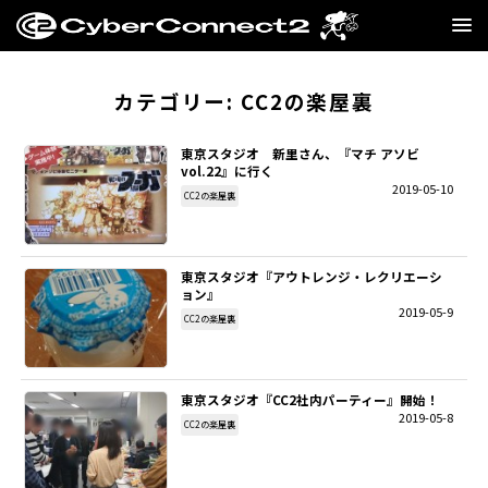
GAME
カテゴリー:
CC2の楽屋裏
MANGA・NOVEL
東京スタジオ 新里さん、『マチ アソビ
vol.22』に行く
2019-05-10
FILM
CC2の楽屋裏
CC2STORE
東京スタジオ『アウトレンジ・レクリエーシ
ョン』
COMPANY
2019-05-9
CC2の楽屋裏
BLOG
東京スタジオ『CC2社内パーティー』開始！
RECRUIT
2019-05-8
CC2の楽屋裏
SNS