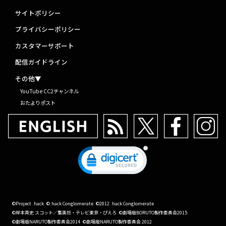
サイトポリシー
プライバシーポリシー
カスタマーサポート
配信ガイドライン
その他▼
YouTube CC2チャンネル
おたよりポスト
©Project .hack
©.hack Conglomerate
©2012 .hack Conglomerate
©岸本斉史 スコット／集英社・テレビ東京・ぴえろ
©劇場版BORUTO製作委員会2015
©劇場版NARUTO製作委員会2014
©劇場版NARUTO製作委員会 2012