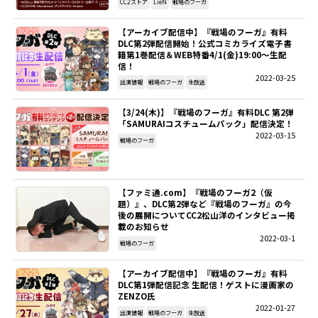
CC2ストア
LieN
戦場のフーガ
【アーカイブ配信中】『戦場のフーガ』有料
DLC第2弾配信開始！公式コミカライズ電子書
籍第1巻配信＆WEB特番4/1(金)19:00～生配
信！
2022-03-25
出演情報
戦場のフーガ
生放送
【3/24(木)】『戦場のフーガ』有料DLC 第2弾
「SAMURAIコスチュームパック」配信決定！
2022-03-15
戦場のフーガ
【ファミ通.com】『戦場のフーガ2（仮
題）』、DLC第2弾など『戦場のフーガ』の今
後の展開についてCC2松山洋のインタビュー掲
載のお知らせ
2022-03-1
戦場のフーガ
【アーカイブ配信中】『戦場のフーガ』有料
DLC第1弾配信記念 生配信！ゲストに漫画家の
ZENZO氏
2022-01-27
出演情報
戦場のフーガ
生放送