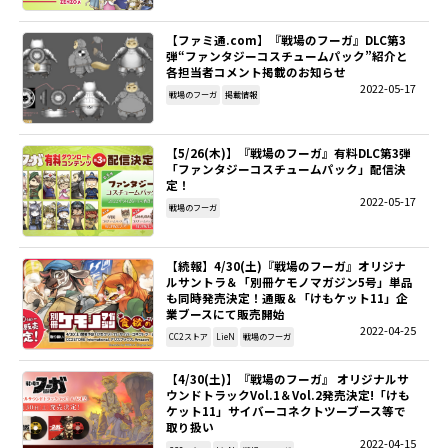
【ファミ通.com】『戦場のフーガ』DLC第3
弾“ファンタジーコスチュームパック”紹介と
各担当者コメント掲載のお知らせ
2022-05-17
戦場のフーガ
掲載情報
【5/26(木)】『戦場のフーガ』有料DLC第3弾
「ファンタジーコスチュームパック」配信決
定！
2022-05-17
戦場のフーガ
【続報】4/30(土)『戦場のフーガ』オリジナ
ルサントラ＆「別冊ケモノマガジン5号」単品
も同時発売決定！通販＆「けもケット11」企
業ブースにて販売開始
2022-04-25
CC2ストア
LieN
戦場のフーガ
【4/30(土)】『戦場のフーガ』 オリジナルサ
ウンドトラックVol.1＆Vol.2発売決定!「けも
ケット11」サイバーコネクトツーブース等で
取り扱い
2022-04-15