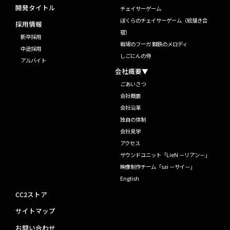
開発タイトル
チェイサーゲーム
ぼくらのチェイサーゲーム（絵描き合
採用情報
宿）
新卒採用
戦場のフーガ 鋼鉄のメロディ
中途採用
しごにんの侍
アルバイト
会社概要▼
ごあいさつ
会社概要
会社沿革
独自の体制
会社見学
アクセス
サウンドユニット「LieN －リアン－」
映像制作チーム「sai －サイ－」
English
CC2ストア
サイトマップ
お問い合わせ