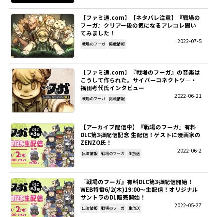
【ファミ通.com】【ネタバレ注意】『戦場の
フーガ』クリアー後の気になるアレコレ聞い
てみました！
2022-07-5
戦場のフーガ
掲載情報
【ファミ通.com】『戦場のフーガ』の音楽は
こうして作られた。サイバーコネクトツ―・
福田考代氏インタビュー
2022-06-21
戦場のフーガ
掲載情報
【アーカイブ配信中】『戦場のフーガ』有料
DLC第3弾配信記念 生配信！ゲストに漫画家の
ZENZO氏！
2022-06-2
出演情報
戦場のフーガ
生放送
『戦場のフーガ』有料DLC第3弾配信開始！
WEB特番6/2(木)19:00～生配信！オリジナル
サントラのDL販売開始！
2022-05-27
出演情報
戦場のフーガ
生放送