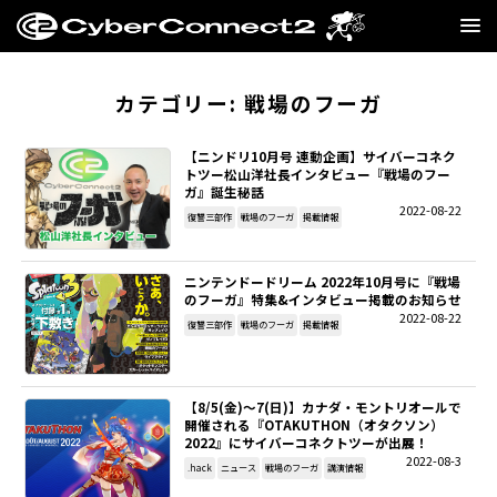
GAME
カテゴリー:
戦場のフーガ
MANGA・NOVEL
【ニンドリ10月号 連動企画】サイバーコネク
トツー松山洋社長インタビュー『戦場のフー
ガ』誕生秘話
FILM
2022-08-22
復讐三部作
戦場のフーガ
掲載情報
CC2STORE
ニンテンドードリーム 2022年10月号に『戦場
のフーガ』特集&インタビュー掲載のお知らせ
COMPANY
2022-08-22
復讐三部作
戦場のフーガ
掲載情報
BLOG
【8/5(金)～7(日)】カナダ・モントリオールで
RECRUIT
開催される『OTAKUTHON（オタクソン）
2022』にサイバーコネクトツーが出展！
2022-08-3
.hack
ニュース
戦場のフーガ
講演情報
SNS