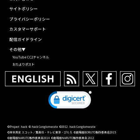
サイトポリシー
プライバシーポリシー
カスタマーサポート
配信ガイドライン
その他▼
YouTube CC2チャンネル
おたよりポスト
©Project .hack
©.hack Conglomerate
©2012 .hack Conglomerate
©岸本斉史 スコット／集英社・テレビ東京・ぴえろ
©劇場版BORUTO製作委員会2015
©劇場版NARUTO製作委員会2014
©劇場版NARUTO製作委員会 2012