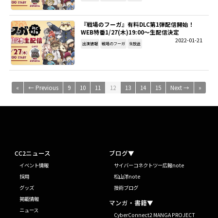
『戦場のフーガ』有料DLC第1弾配信開始！
WEB特番1/27(木)19:00～生配信決定
2022-01-21
出演情報
戦場のフーガ
生放送
«
← Previous
9
10
11
12
13
14
15
Next →
»
CC2ニュース
ブログ▼
イベント情報
サイバーコネクトツー広報note
採用
松山洋note
グッズ
技術ブログ
掲載情報
マンガ・書籍▼
ニュース
CyberConnect2 MANGA PROJECT