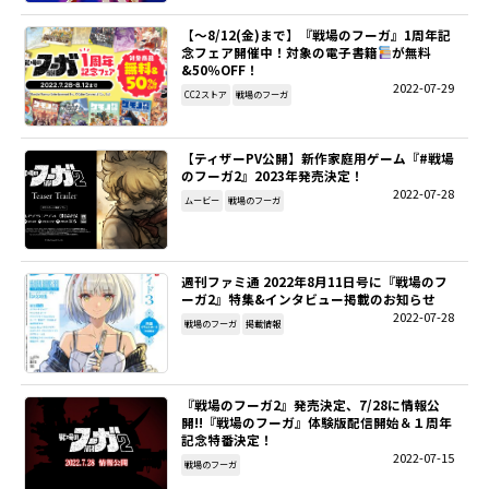
【～8/12(金)まで】『戦場のフーガ』1周年記
SITEMAP
念フェア開催中！対象の電子書籍
が無料
&50％OFF！
2022-07-29
EN
CC2ストア
戦場のフーガ
【ティザーPV公開】新作家庭用ゲーム『#戦場
のフーガ2』2023年発売決定！
2022-07-28
ムービー
戦場のフーガ
週刊ファミ通 2022年8月11日号に『戦場のフ
ーガ2』特集&インタビュー掲載のお知らせ
2022-07-28
戦場のフーガ
掲載情報
『戦場のフーガ2』発売決定、7/28に情報公
開!!『戦場のフーガ』体験版配信開始＆１周年
記念特番決定！
2022-07-15
戦場のフーガ