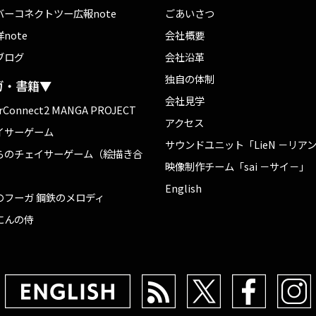
バーコネクトツー広報note
ごあいさつ
note
会社概要
ブログ
会社沿革
独自の体制
ガ・書籍▼
会社見学
rConnect2 MANGA PROJECT
アクセス
イサーゲーム
サウンドユニット「LieN －リア
らのチェイサーゲーム（絵描き合
映像制作チーム「sai －サイ－」
English
のフーガ 鋼鉄のメロディ
にんの侍