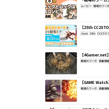
ムービー
戦場のフー
【25th CC2
.hack
25th
CC2スト
【4Gamer.
戦場のフーガ
掲載情
【GAME Wa
戦場のフーガ
掲載情