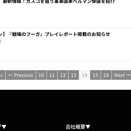
』最新情報！ガスコを狙う軍事国家ベルマン帝国を紹介
ン】『戦場のフーガ』プレイレポート掲載のお知らせ
報
«
← Previous
10
11
12
13
14
15
16
Next →
グ▼
会社概要▼