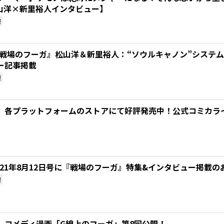
松山洋×新里裕人インタビュー】
報
「『戦場のフーガ』松山洋＆新里裕人：“ソウルキャノン”システ
ー記事掲載
報
』各プラットフォームのストアにて好評発売中！公式コミカラ
021年8月12日号に『戦場のフーガ』特集&インタビュー掲載の
報
』コメディ漫画「G線上のフーガ」第8回公開！