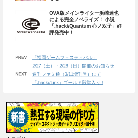
OVA版メインライター浜崎達也
による完全ノベライズ！ 小説
「.hack//Quantum 心ノ双子」好
評発売中！
PREV
「福岡ゲームフェスティバル」
2/27（土）・2/28（日）開催のお知らせ
NEXT
週刊ファミ通（3/11増刊号）にて
「.hack//Link」ゴールド殿堂入り!!