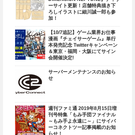
ーサイト更新！店舗特典描き下
ろしイラストに細川誠一郎も参
加！
【10/7追記】ゲーム業界お仕事
漫画『チェイサーゲーム』単行
本発売記念 Twitterキャンペーン
＆東京・福岡・大阪にてサイン
会開催決定!
サーバーメンテナンスのお知ら
せ
週刊ファミ通 2019年8月15日増
刊号特集「もみ手団ファイナル
～もみ手よ永遠に～」にサイバ
ーコネクトツー記事掲載のお知
らせ！