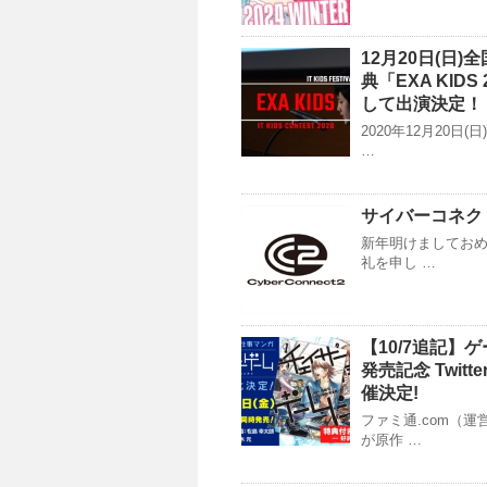
12月20日(日
典「EXA KI
して出演決定！
2020年12月20
…
サイバーコネク
新年明けましておめ
礼を申し …
【10/7追記
発売記念 Twi
催決定!
ファミ通.com（
が原作 …