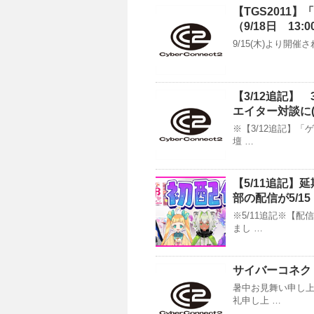
【TGS2011】
（9/18日 13:
9/15(木)より開催さ
【3/12追記】 
エイター対談に
※【3/12追記】
壇 …
【5/11追記】
部の配信が5/1
※5/11追記※【
まし …
サイバーコネク
暑中お見舞い申し上
礼申し上 …