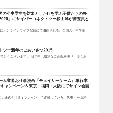
)全国の小中学生を対象としたITを学ぶ子供たちの祭
DS 2020」にサイバーコネクトツー松山洋が審査員と
日(日)にオンラインライブ配信にて開催される、全国の小中学生
トツー新年のごあいさつ2015
でとうございます。 旧年中は格別なご高配を賜り、厚くお
】ゲーム業界お仕事漫画『チェイサーゲーム』単行本
tterキャンペーン＆東京・福岡・大阪にてサイン会開
運営：株式会社Ｇｚブレイン）で連載している、代表・松山洋