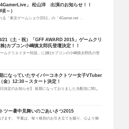
「4GamerLive」 松山洋 出演のお知らせ！！
00頃～）
れる「東京ゲームショウ2011」の「4Gamer.net …
3/21（土・祝）「GFF AWARD 2015」ゲームクリ
(株)カプコン小嶋慎太郎氏登壇決定！！
「ゲームクリエイター対談」に(株)カプコンの小嶋慎太郎氏の登
延期になっていたサイバーコネクトツー女子VTuber
5（金）12:30～スタート決定！
配信日決定のお知らせ】 延期になっておりました当配信に関し
トツー暑中見舞いのごあいさつ2015
げます。 平素は、毎々格別のお引き立てを賜り、心より御