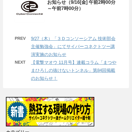
お知らせ（9/16[金] 午前2時00分
～午前7時00分）
PREV
9/27（木）「３Ｄコンソーシアム 技術部会
主催勉強会」にてサイバーコネクトツー講
演実施のお知らせ
NEXT
【電撃マオウ 11月号】連載コラム「まつや
まひろしの抜けないトンネル」第84回掲載
のお知らせ！