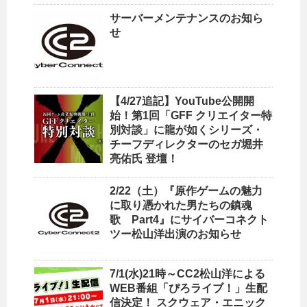
サーバーメンテナンスのお知ら
せ
【4/27追記】YouTube公開開
始！第1回「GFF クリエイター特
別対談」に龍が如くシリーズ・
チーフディレクターのセガ堀井
亮佑氏 登壇！
2/22（土）『原作ゲームの魅力
に取り憑かれた男たちの鎮魂
歌 Part4』にサイバーコネクト
ツー松山洋出演のお知らせ
7/1(水)21時～CC2松山洋による
WEB番組「ぴろライブ！」生配
信決定！ スクウェア・エニック