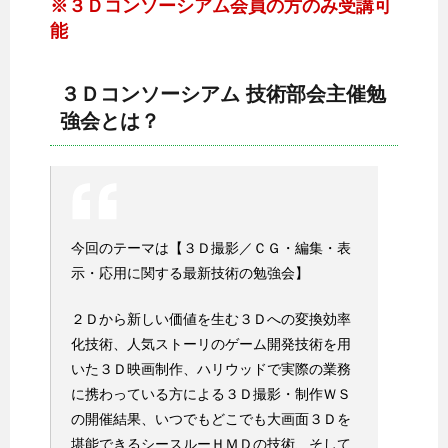
※３Ｄコンソーシアム会員の方のみ受講可
能
３Ｄコンソーシアム 技術部会主催勉
強会とは？
今回のテーマは【３Ｄ撮影／ＣＧ・編集・表
示・応用に関する最新技術の勉強会】
２Ｄから新しい価値を生む３Ｄへの変換効率
化技術、人気ストーリのゲーム開発技術を用
いた３Ｄ映画制作、ハリウッドで実際の業務
に携わっている方による３Ｄ撮影・制作ＷＳ
の開催結果、いつでもどこでも大画面３Ｄを
堪能できるシースルーＨＭＤの技術、そして