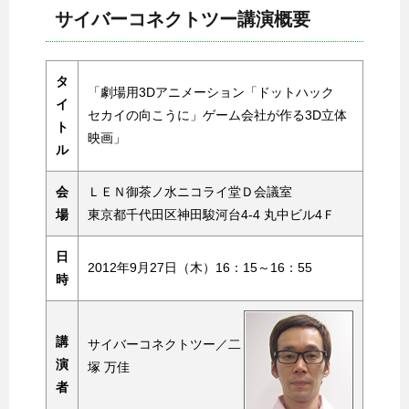
サイバーコネクトツー講演概要
タ
「劇場用3Dアニメーション「ドットハック
イ
セカイの向こうに」ゲーム会社が作る3D立体
ト
映画」
ル
会
ＬＥＮ御茶ノ水ニコライ堂Ｄ会議室
場
東京都千代田区神田駿河台4-4 丸中ビル4Ｆ
日
2012年9月27日（木）16：15～16：55
時
講
サイバーコネクトツー／二
演
塚 万佳
者