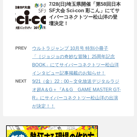
7/28(日)埼玉県開催「第58回日本
SF大会 Sci-con 彩こん」にてサ
イバーコネクトツー松山洋の登
壇決定！
PREV
ウルトラジャンプ 10月号 特別小冊子
「［ジョジョの奇妙な冒険］25周年記念
BOOK」にてサイバーコネクトツー松山洋
インタビュー記事掲載のお知らせ！
NEXT
9/21（金）22：00～文化放送デジタルラジ
オ超A＆G＋『A＆G GAME MASTER GT-
R』にサイバーコネクトツー松山洋の出演
が決定！！