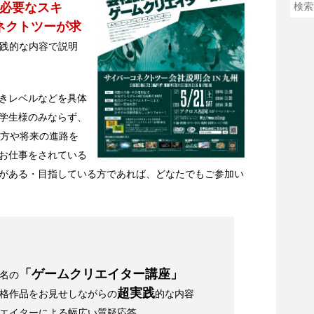
て必要なスキ
ネクトツーが求
践的な内容で説明
きレベルなどを具体
学生様のみならず、
の方や将来の進路を
お仕事をされている
がある・目指している方であれば、どなたでもご参加い
「ゲームクリエイター講座」
名の
超実践
合格作品をお見せしながらの
的な内容
リエイターによる幅広い質疑応答