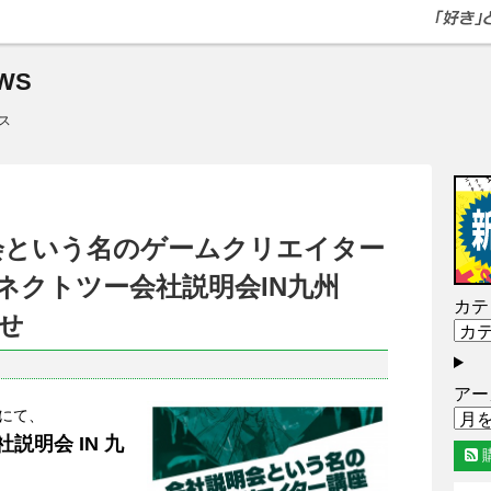
WS
ス
説明会という名のゲームクリエイター
ネクトツー会社説明会IN九州
カテ
らせ
アー
岡にて、
説明会 IN 九