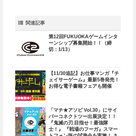
関連記事
第12回FUKUOKAゲームインタ
ーンシップ募集開始！！（締
切：1/13）
【11/30追記】お仕事マンガ『チ
ェイサーゲーム』最新5巻発売！
お得な電子書籍フェアも開催
「マチ★アソビ Vol.30」にサイ
バーコネクトツー出展決定！！
『鬼滅の刃 目指せ！最強隊
士！』 『戦場のフーガ』スマー
トフォン版の試遊会を実施！ さ